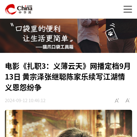
电影《扎职3：义薄云天》网播定档9月
13日 黄宗泽张继聪陈家乐续写江湖情
义恩怨纷争
2024-09-12 10:46:12