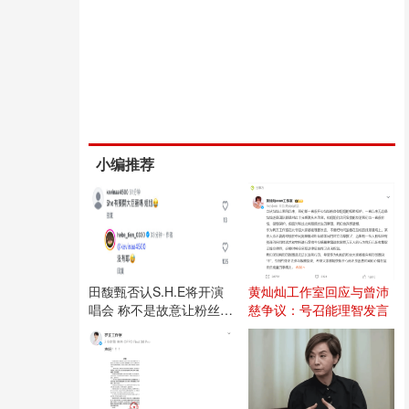
小编推荐
田馥甄否认S.H.E将开演
黄灿灿工作室回应与曾沛
唱会 称不是故意让粉丝失
慈争议：号召能理智发言
望