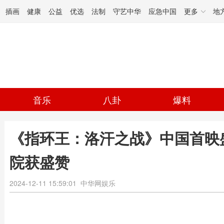
插画
健康
公益
优选
法制
守艺中华
应急中国
更多
地
音乐
八卦
爆料
《指环王：洛汗之战》中国首映
院获盛赞
2024-12-11 15:59:01
中华网娱乐