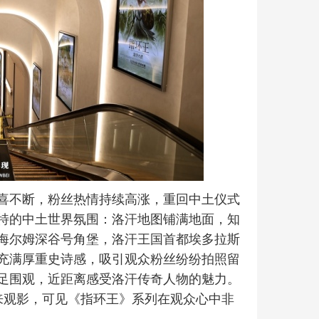
喜不断，粉丝热情持续高涨，重回中土仪式
特的中土世界氛围：洛汗地图铺满地面，知
海尔姆深谷号角堡，洛汗王国首都埃多拉斯
充满厚重史诗感，吸引观众粉丝纷纷拍照留
足围观，近距离感受洛汗传奇人物的魅力。
来观影，可见《指环王》系列在观众心中非