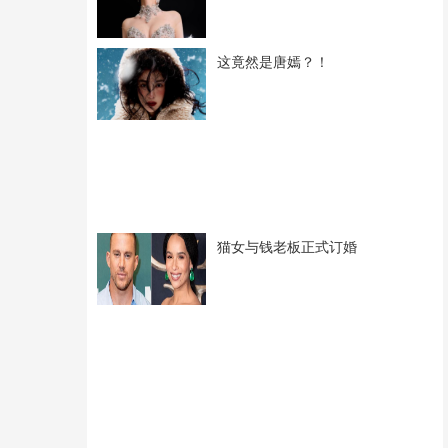
这竟然是唐嫣？！
猫女与钱老板正式订婚