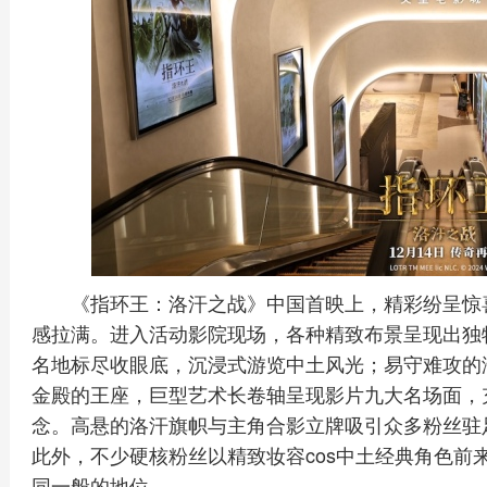
《指环王：洛汗之战》中国首映上，精彩纷呈惊
感拉满。进入活动影院现场，各种精致布景呈现出独
名地标尽收眼底，沉浸式游览中土风光；易守难攻的
金殿的王座，巨型艺术长卷轴呈现影片九大名场面，
念。高悬的洛汗旗帜与主角合影立牌吸引众多粉丝驻
此外，不少硬核粉丝以精致妆容cos中土经典角色前
同一般的地位。