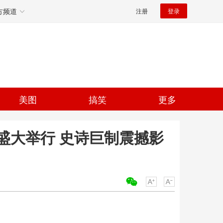
方频道
注册
登录
美图
搞笑
更多
盛大举行 史诗巨制震撼影
关键词：