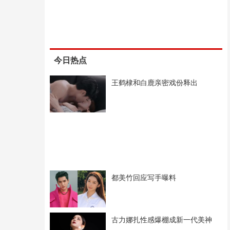
今日热点
王鹤棣和白鹿亲密戏份释出
都美竹回应写手曝料
古力娜扎性感爆棚成新一代美神