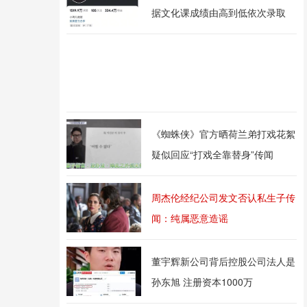
据文化课成绩由高到低依次录取
《蜘蛛侠》官方晒荷兰弟打戏花絮
疑似回应“打戏全靠替身”传闻
周杰伦经纪公司发文否认私生子传
闻：纯属恶意造谣
董宇辉新公司背后控股公司法人是
孙东旭 注册资本1000万