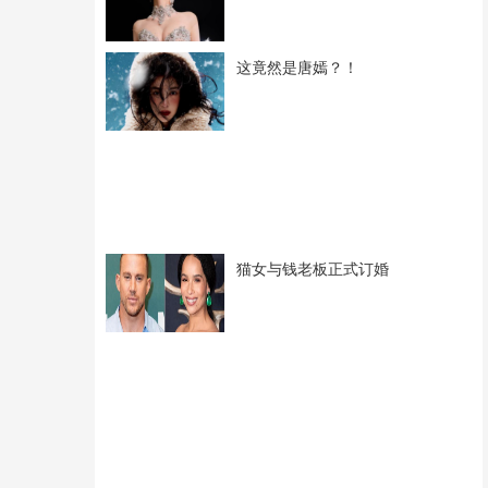
这竟然是唐嫣？！
猫女与钱老板正式订婚