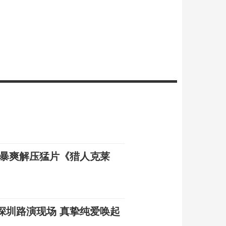
末暴爽解压猛片《猎人克莱
深圳路演现场 真挚纯爱唤起