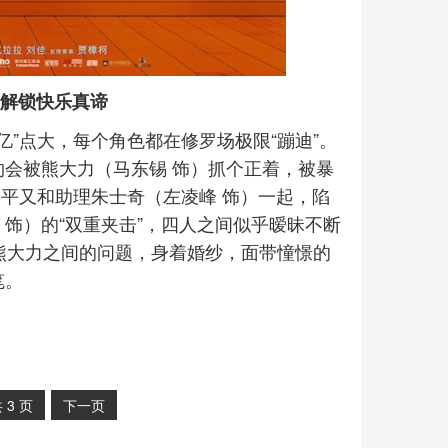
界解锁快乐真谛
亿”点大，每个角色都在修罗场极限“蹦迪”。
约会被熊大力（马东锡 饰）抓个正着，被暴
恭平又和助理朱士奇（左凌峰 饰）一起，陷
 饰）的“双重夹击”，四人之间似乎暧昧不断
熊大力之间的问题，身着婚纱，面带憧憬的
笔。
共
3
页
下一页