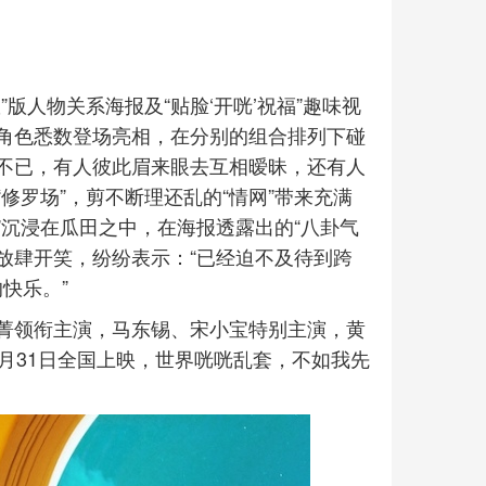
版人物关系海报及“贴脸‘开咣’祝福”趣味视
角色悉数登场亮相，在分别的组合排列下碰
不已，有人彼此眉来眼去互相暧昧，还有人
修罗场”，剪不断理还乱的“情网”带来充满
”沉浸在瓜田之中，在海报透露出的“八卦气
里放肆开笑，纷纷表示：“已经迫不及待到跨
快乐。”
菁领衔主演，马东锡、宋小宝特别主演，黄
月31日全国上映，世界咣咣乱套，不如我先