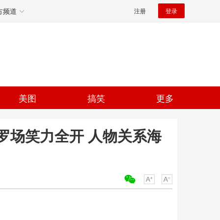
方频道
注册
登录
美图
搞笑
更多
罗场笑力全开 人物关系海
关键词：