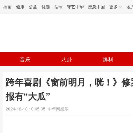
插画
健康
公益
优选
法制
守艺中华
应急中国
更多
地
音乐
八卦
爆料
跨年喜剧《窗前明月，咣！》修
报有“大瓜”
2024-12-16 10:45:35
中华网娱乐