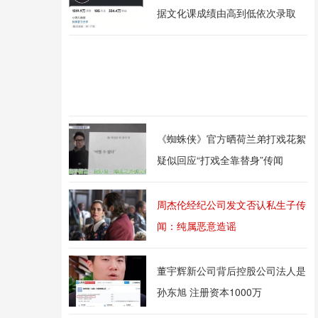
据文化课成绩由高到低依次录取
《蜘蛛侠》官方晒荷兰弟打戏花絮
疑似回应“打戏全靠替身”传闻
周杰伦经纪公司发文否认私生子传
闻：纯属恶意造谣
董宇辉新公司背后控股公司法人是
孙东旭 注册资本1000万