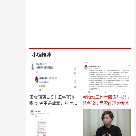
小编推荐
田馥甄否认S.H.E将开演
黄灿灿工作室回应与曾沛
唱会 称不是故意让粉丝失
慈争议：号召能理智发言
望