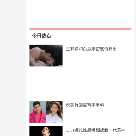
今日热点
王鹤棣和白鹿亲密戏份释出
都美竹回应写手曝料
古力娜扎性感爆棚成新一代美神