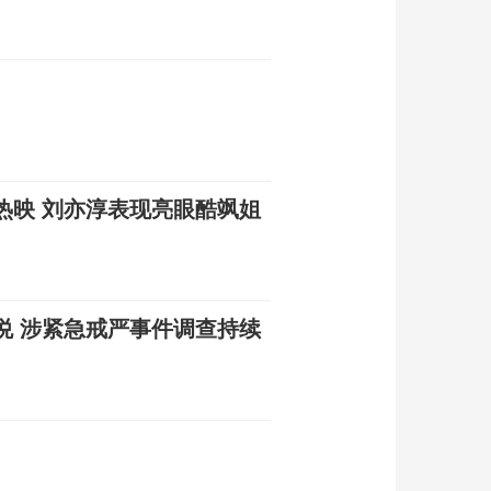
热映 刘亦淳表现亮眼酷飒姐
悦 涉紧急戒严事件调查持续