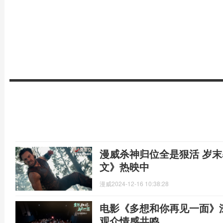
漫威杀神归位全是狠活 岁
文》热映中
漫威
2024-12-16 10:38:28
电影《多想和你再见一面》
观众情感共鸣