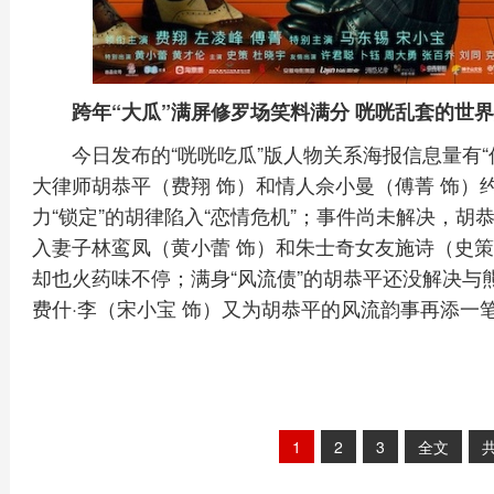
跨年“大瓜”满屏修罗场笑料满分 咣咣乱套的世
今日发布的“咣咣吃瓜”版人物关系海报信息量有“
大律师胡恭平（费翔 饰）和情人佘小曼（傅菁 饰）
力“锁定”的胡律陷入“恋情危机”；事件尚未解决，胡
入妻子林鸾凤（黄小蕾 饰）和朱士奇女友施诗（史策
却也火药味不停；满身“风流债”的胡恭平还没解决与
费什·李（宋小宝 饰）又为胡恭平的风流韵事再添一
1
2
3
全文