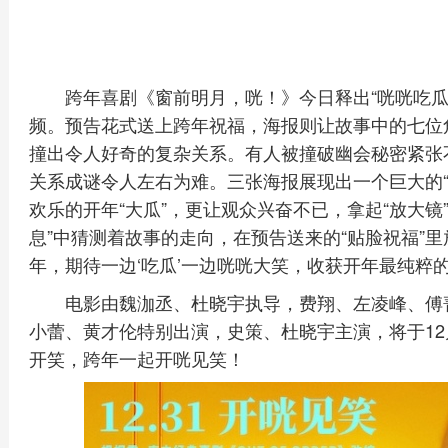
跨年喜剧《窗前明月，咣！》今日释出“咣咣吃瓜”
频。预告花式送上跨年祝福，海报则让故事中的七位
撞出令人好奇的复杂关系。有人被撞破幽会秘密紧张
关系成谜令人左右为难。三张海报展现出一个巨大的“
欢乐的开年“大瓜”，更让观众兴奋不已，拿起“放大镜
息”中猜测着故事的走向，在预告送来的“贴脸祝福”
年，期待一边‘吃瓜’一边咣咣大笑，收获开年最纯粹的
电影由魏泇丞、杜晓宇执导，费翔、左凌峰、傅
小蕾、黄才伦特别出演，史策、杜晓宇主演，将于12
开笑，跨年一起开咣见笑！