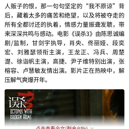
人贩子的恨，那一句句坚定的“我不原谅”背
后，藏着太多的痛苦和绝望，以及将被夺走的
所有全都讨还的执着，情感力量振聋发聩，带
来深深共鸣与感动。电影《误杀3》由陈思诚编
剧/监制，甘剑宇执导，肖央、佟丽娅、段奕
宏、刘雅瑟领衔主演，王龙正、冯兵、周楚
濋、徐诣帆主演，高捷、尹子维特别出演，张
榕容、卢慧敏友情出演。影片正在热映中，解
压解气爽爆开年。
点击查看全文(剩余
91
%)