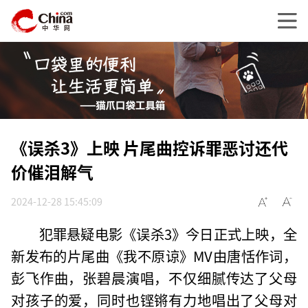
《误杀3》上映 片尾曲控诉罪恶讨还代
价催泪解气
2024-12-28 15:45:09
犯罪悬疑电影《误杀3》今日正式上映，全
新发布的片尾曲《我不原谅》MV由唐恬作词，
彭飞作曲，张碧晨演唱，不仅细腻传达了父母
对孩子的爱，同时也铿锵有力地唱出了父母对