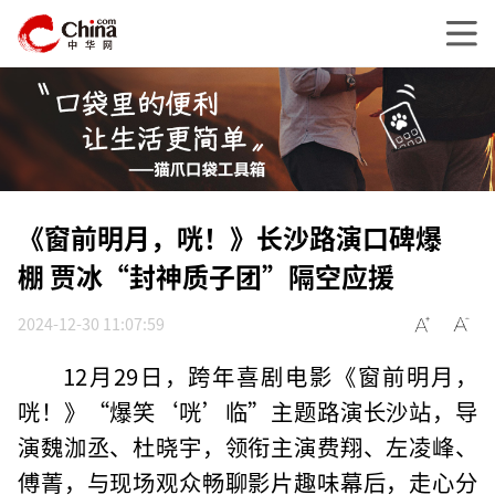
《窗前明月，咣！》长沙路演口碑爆
棚 贾冰“封神质子团”隔空应援
2024-12-30 11:07:59
12月29日，跨年喜剧电影《窗前明月，
咣！》“爆笑‘咣’临”主题路演长沙站，导
演魏泇丞、杜晓宇，领衔主演费翔、左凌峰、
傅菁，与现场观众畅聊影片趣味幕后，走心分