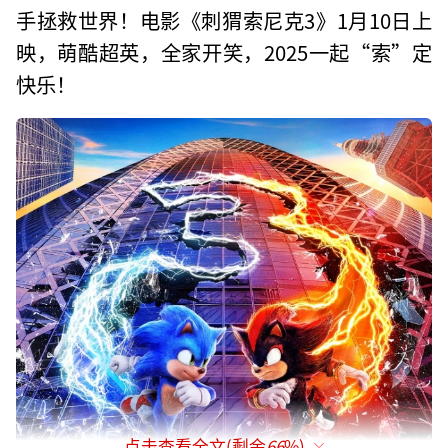
手拯救世界！电影《刺猬索尼克3》1月10日上
映，萌酷超英，全家开笑，2025一起“索”定
快乐！
点击查看全文(剩余
66
%)