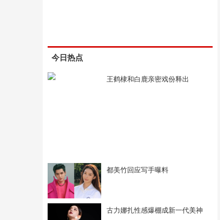
今日热点
王鹤棣和白鹿亲密戏份释出
都美竹回应写手曝料
古力娜扎性感爆棚成新一代美神