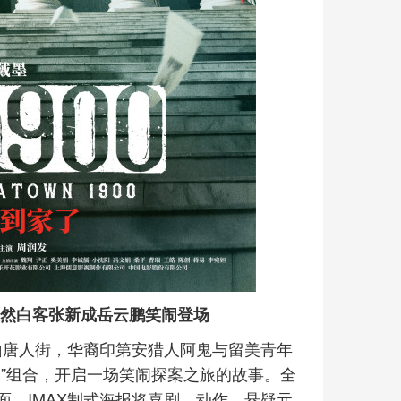
昊然白客张新成岳云鹏笑闹登场
金山唐人街，华裔印第安猎人阿鬼与留美青年
”组合，开启一场笑闹探案之旅的故事。全
。IMAX制式海报将喜剧、动作、悬疑元