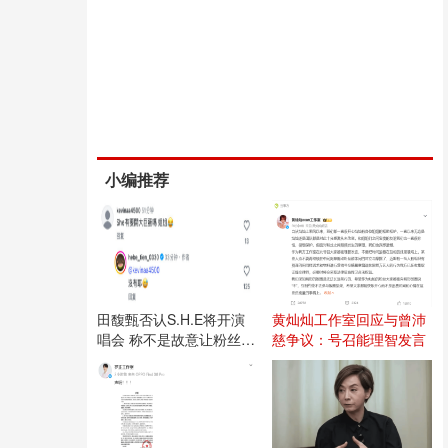
小编推荐
田馥甄否认S.H.E将开演
黄灿灿工作室回应与曾沛
唱会 称不是故意让粉丝失
慈争议：号召能理智发言
望