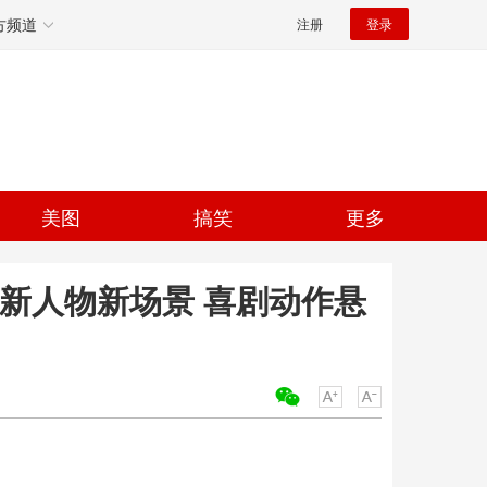
方频道
注册
登录
美图
搞笑
更多
锁新人物新场景 喜剧动作悬
关键词：