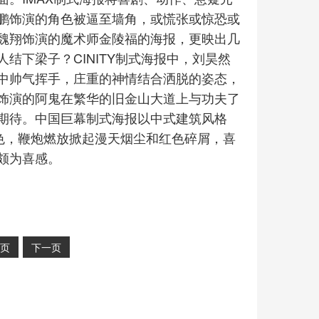
鹏饰演的角色被逼至墙角，或慌张或惊恐或
魏翔饰演的魔术师金陵福的海报，更映出几
结下梁子？CINITY制式海报中，刘昊然
中帅气挥手，庄重的神情结合洒脱的姿态，
饰演的阿鬼在繁华的旧金山大道上与功夫了
期待。中国巨幕制式海报以中式建筑风格
色，鞭炮燃放掀起漫天烟尘和红色碎屑，喜
颇为喜感。
页
下一页