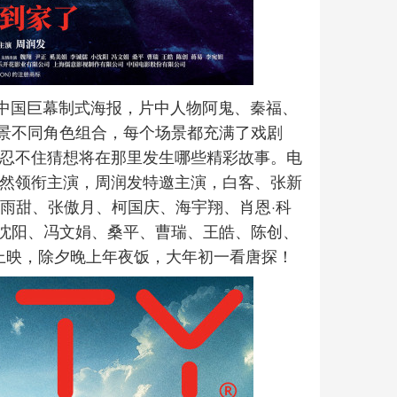
杜比、中国巨幕制式海报，片中人物阿鬼、秦福、
景不同角色组合，每个场景都充满了戏剧
人忍不住猜想将在那里发生哪些精彩故事。电
昊然领衔主演，周润发特邀主演，白客、张新
雨甜、张傲月、柯国庆、海宇翔、肖恩·科
沈阳、冯文娟、桑平、曹瑞、王皓、陈创、
上映，除夕晚上年夜饭，大年初一看唐探！