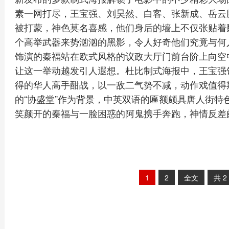
素一网打尽，王宝强、刘昊然、白客、张新成、岳云
被打蒙，神色莫名喜感，他们身后的墙上不仅张贴着
个高举武器来势汹汹的黑影，令人好奇他们究竟与何人
饰演的秦福站在欧式风格的议政大厅门前台阶上向空
让这一举动越发引人遐想。杜比制式海报中，王宝强
得的华人高手酣战，以一敌二气势不减，动作戏值得
的“协盛堂”作为背景，中英双语的匾额颇具唐人街特
笑颜开的秦福与一脸困惑的阿鬼携手奔跑，神情反差
1
2
全文
共
2