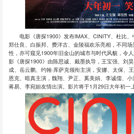
电影《唐探1900》发布IMAX、CINITY、
郑仕良、白振邦、费洋古、金陵福欢乐亮相，不同场
性，亦可窥见1900年旧金山的城市与时代风貌，令
影《唐探1900》由陈思诚、戴墨执导，王宝强、刘
成、岳云鹏、约翰·库萨克领衔主演，安娜、太保、王
恩克、暗真主演，魏翔、尹正、奚美娟、李诚儒、小
蒋易、李宛妲友情出演。影片将于1月29日大年初一