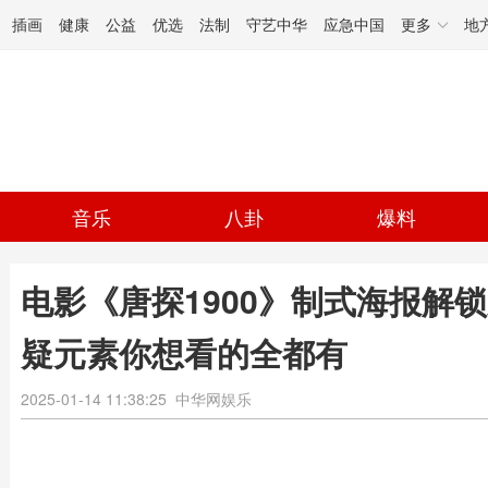
插画
健康
公益
优选
法制
守艺中华
应急中国
更多
地
音乐
八卦
爆料
电影《唐探1900》制式海报解
疑元素你想看的全都有
2025-01-14 11:38:25
中华网娱乐