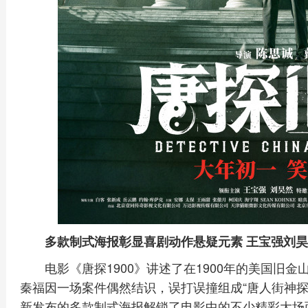
多款制式海报彰显喜剧动作悬疑元素 王宝强刘
电影《唐探1900》讲述了在1900年的美国旧
秦福因一场案件偶然结识，误打误撞组成“唐人街神探
新发布的多款制式海报解锁了电影中的不少精彩大场面