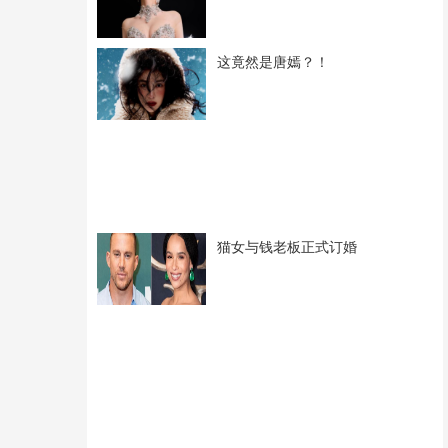
这竟然是唐嫣？！
猫女与钱老板正式订婚