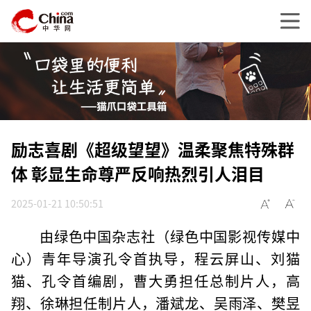
励志喜剧《超级望望》温柔聚焦特殊群
体 彰显生命尊严反响热烈引人泪目
2025-01-21 10:50:51
由绿色中国杂志社（绿色中国影视传媒中
心）青年导演孔令首执导，程云屏山、刘猫
猫、孔令首编剧，曹大勇担任总制片人，高
翔、徐琳担任制片人，潘斌龙、吴雨泽、樊昱