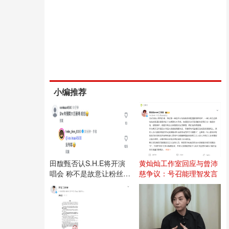
小编推荐
田馥甄否认S.H.E将开演
黄灿灿工作室回应与曾沛
唱会 称不是故意让粉丝失
慈争议：号召能理智发言
望