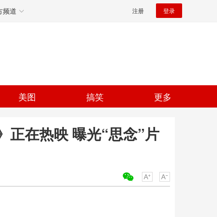
方频道
注册
登录
美图
搞笑
更多
正在热映 曝光“思念”片
关键词：