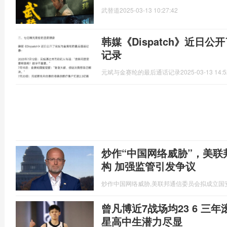
武替道
2025-03-13 10:27:42
韩媒《Dispatch》近日
记录
元斌与金赛纶的最后通话记录
2025-03-13 14:5
炒作“中国网络威胁”，美
构 加强监管引发争议
炒作中国网络威胁,美联邦通信委员会拟成立国
曾凡博近7战场均23 6 三
星高中生潜力尽显