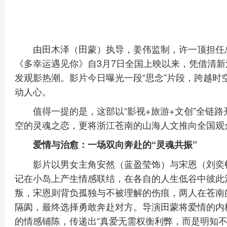
由田木泽（田蒙）执导，姜伟监制，许一顶担任
《多幸运遇见你》自3月7日全国上映以来，凭借清
发观影热潮。影片今日曝光一段“思念”片段，跨越时
动人心。
值得一提的是，这部以“影视+旅游+文创”全链
空的灵魂之恋，更将浙江苍南的山海人文推向全国
爱情与治愈：一场双向奔赴的“灵魂共振”
影片以男女主角安然（蓝盈莹饰）与宋恩（刘奕
记在小岛上产生情感联结，在各自的人生低谷中彼此
叛，宋恩则背负孤独与不被理解的伤痕，两人在苍南
隔阂，最终选择勇敢奔赴对方。导演田蒙将爱情的内核
的情感铺陈，传递出“真爱无需权衡利弊，而是明知