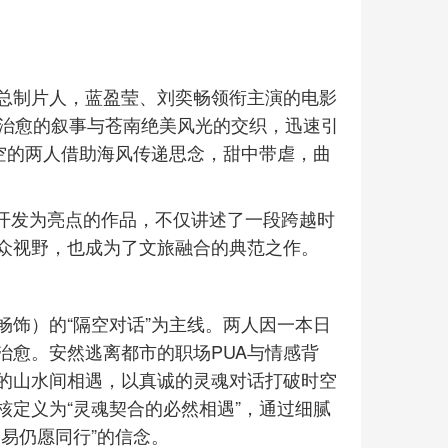
总制片人，蓝盈莹、刘奕畅领衔主演的电影
新治愈的叙事与苍南绝美风光的交织，迅速引
空的两人借助海风传递思念，甜中带虐，曲
路开发为亮点的作品，不仅讲述了一段跨越时
观众视野，也成为了文旅融合的典范之作。
畅饰）的“隔空对话”为主线。两人因一本日
治愈。安然逃离都市的职场PUA与情感背
的山水间相遇，以真诚的灵魂对话打破时空
定义为“灵魂契合的必然相遇”，通过细腻
不易仍愿同行”的信念。