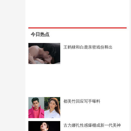
今日热点
王鹤棣和白鹿亲密戏份释出
都美竹回应写手曝料
古力娜扎性感爆棚成新一代美神