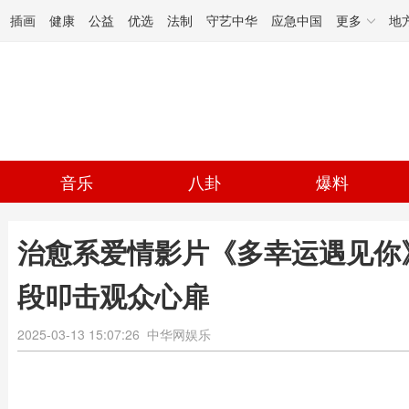
插画
健康
公益
优选
法制
守艺中华
应急中国
更多
地
音乐
八卦
爆料
治愈系爱情影片《多幸运遇见你》
段叩击观众心扉
2025-03-13 15:07:26
中华网娱乐