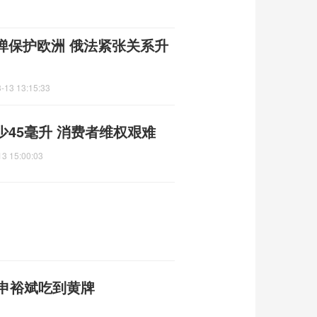
弹保护欧洲 俄法紧张关系升
-13 13:15:33
45毫升 消费者维权艰难
13 15:00:03
，申裕斌吃到黄牌