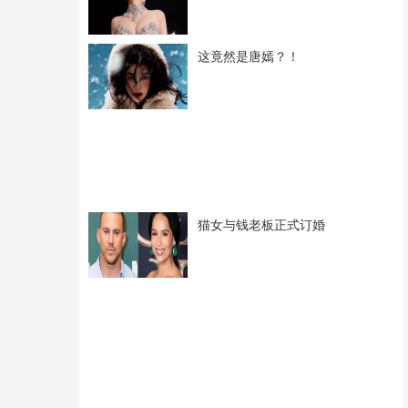
这竟然是唐嫣？！
猫女与钱老板正式订婚