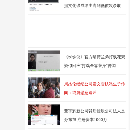
据文化课成绩由高到低依次录取
《蜘蛛侠》官方晒荷兰弟打戏花絮
疑似回应“打戏全靠替身”传闻
周杰伦经纪公司发文否认私生子传
闻：纯属恶意造谣
董宇辉新公司背后控股公司法人是
孙东旭 注册资本1000万