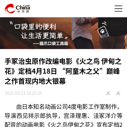
手冢治虫原作改编电影《火之鸟 伊甸之
花》定档4月18日 “阿童木之父”巅峰
之作首现内地大银幕
2025-03-21 10:25:26
由日本知名动画公司4度电影工作室制作，
导演西见祥示郎执导，宫泽理惠、洼冢洋介等
配音的动画电影《火之鸟伊甸之花》宣布定档2