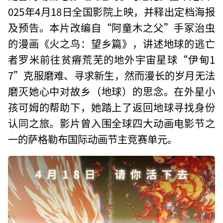
025年4月18日全国影院上映，并释出定档海报
及预告。本片改编自“阿童木之父”手冢治虫
的漫画《火之鸟：望乡篇》，讲述地球的逃亡
者罗米前往贫瘠荒芜的地外宇宙星球“伊甸1
7”克服磨难、寻求新生，然而漫长的岁月无法
磨灭她心中对故乡（地球）的思念。在外星小
孩可姆的帮助下，她踏上了返回地球寻找身份
认同之旅。影片曾入围全球四大动画电影节之
一的萨格勒布国际动画节主竞赛单元。