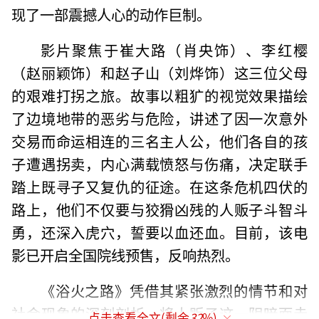
现了一部震撼人心的动作巨制。
影片聚焦于崔大路（肖央饰）、李红樱
（赵丽颖饰）和赵子山（刘烨饰）这三位父母
的艰难打拐之旅。故事以粗犷的视觉效果描绘
了边境地带的恶劣与危险，讲述了因一次意外
交易而命运相连的三名主人公，他们各自的孩
子遭遇拐卖，内心满载愤怒与伤痛，决定联手
踏上既寻子又复仇的征途。在这条危机四伏的
路上，他们不仅要与狡猾凶残的人贩子斗智斗
勇，还深入虎穴，誓要以血还血。目前，该电
影已开启全国院线预售，反响热烈。
《浴火之路》凭借其紧张激烈的情节和对
社会现象的深刻剖析，将人贩子这一阴暗面赤
点击查看全文(剩余
32
%)