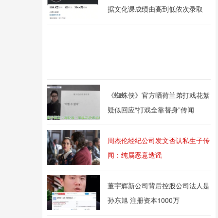
据文化课成绩由高到低依次录取
《蜘蛛侠》官方晒荷兰弟打戏花絮
疑似回应“打戏全靠替身”传闻
周杰伦经纪公司发文否认私生子传
闻：纯属恶意造谣
董宇辉新公司背后控股公司法人是
孙东旭 注册资本1000万