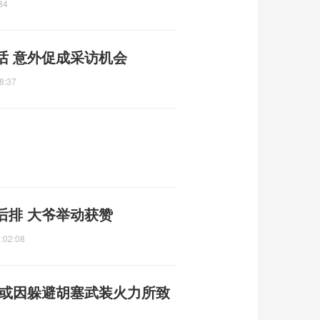
34
话 意外促成采访机会
8:37
后排 大爷举动获赞
:02:08
 或因躲避胡塞武装火力所致