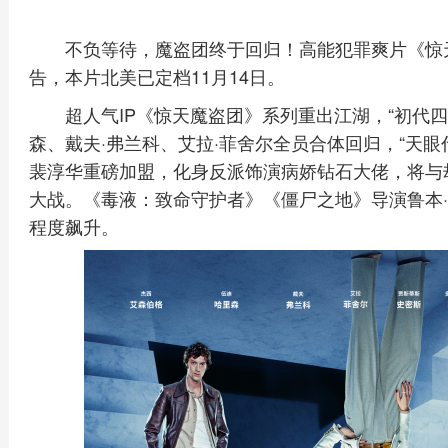
不负等待，魔盗团终于回归！高能犯罪爽片《惊天
告，本片北美已定档11月14日。
超人气IP《惊天魔盗团》系列重出江湖，“初代四
森、戴夫·弗兰科、艾拉·菲舍尔全员合体回归，“天眼
裴淳华重磅加盟，化身反派饰演病娇钻石大佬，将与
大战。《毒液：致命守护者》《僵尸之地》导演鲁本
程度飙升。