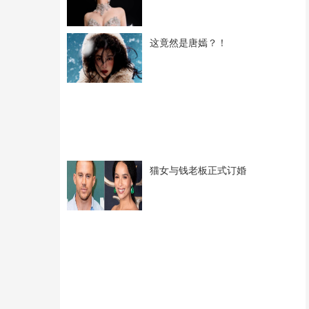
这竟然是唐嫣？！
猫女与钱老板正式订婚