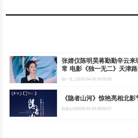
张婧仪陈明昊蒋勤勤辛云来
常 电影《独一无二》天津
独一无二
2025-04-30 09:02:00
《隐者山河》惊艳亮相北影
隐者山河
2025-04-30 08:59:37