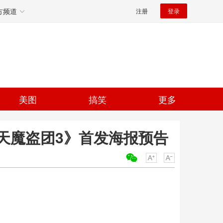
方频道
注册
登录
美图
搞笑
更多
天魔盗团3》首发海报预告
关键词：