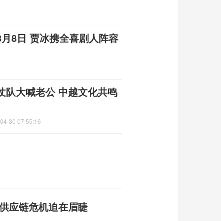
月8日 贾冰携全喜剧人阵容
仗队大喊老公 中越文化共鸣
04-30 07:55:16
 供应链危机迫在眉睫