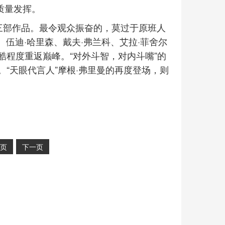
高质量发挥。
第三部作品。最令观众振奋的，莫过于原班人
、伍迪·哈里森、戴夫·弗兰科、艾拉·菲舍尔
程度重返巅峰。“对外斗智，对内斗嘴”的
“天眼代言人”摩根·弗里曼的再度登场，则
页
下一页