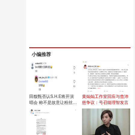
小编推荐
田馥甄否认S.H.E将开演
黄灿灿工作室回应与曾沛
唱会 称不是故意让粉丝失
慈争议：号召能理智发言
望