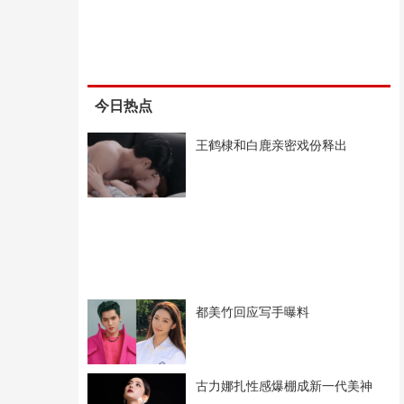
今日热点
王鹤棣和白鹿亲密戏份释出
都美竹回应写手曝料
古力娜扎性感爆棚成新一代美神