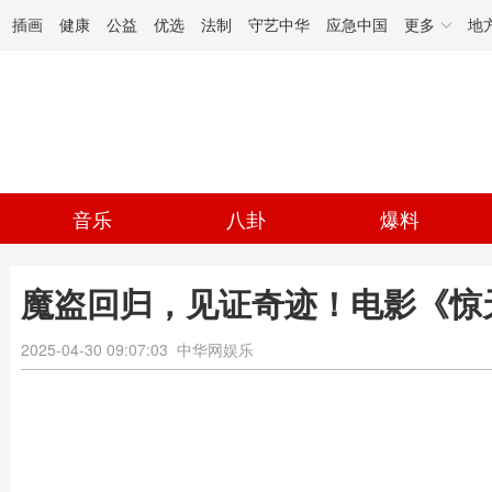
插画
健康
公益
优选
法制
守艺中华
应急中国
更多
地
音乐
八卦
爆料
魔盗回归，见证奇迹！电影《惊
2025-04-30 09:07:03
中华网娱乐