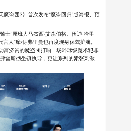
魔盗团3》首次发布“魔盗回归”版海报、预
骑士”原班人马杰西·艾森伯格、伍迪·哈里
代言人”摩根·弗里曼也再度现身保驾护航。
劫富济贫的魔盗团打响一场环球级魔术犯罪
·弗雷斯彻坐镇执导，更让系列的紧张刺激