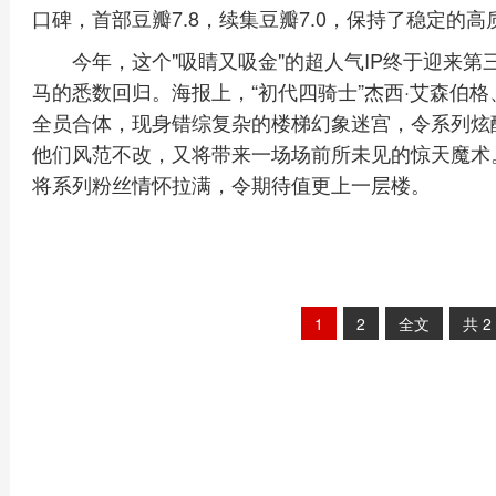
口碑，首部豆瓣7.8，续集豆瓣7.0，保持了稳定的
今年，这个"吸睛又吸金"的超人气IP终于迎来
马的悉数回归。海报上，“初代四骑士”杰西·艾森伯格
全员合体，现身错综复杂的楼梯幻象迷宫，令系列炫酷
他们风范不改，又将带来一场场前所未见的惊天魔术。
将系列粉丝情怀拉满，令期待值更上一层楼。
1
2
全文
共
2