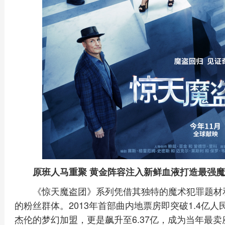
原班人马重聚 黄金阵容注入新鲜血液打造最强
《惊天魔盗团》系列凭借其独特的魔术犯罪题材
的粉丝群体。2013年首部曲内地票房即突破1.4亿人
杰伦的梦幻加盟，更是飙升至6.37亿，成为当年最