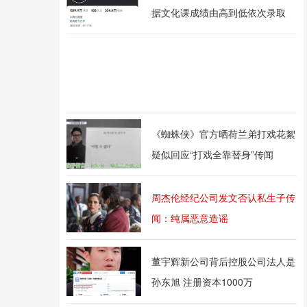
据文化课成绩由高到低依次录取
《蜘蛛侠》官方晒荷兰弟打戏花絮
疑似回应“打戏全靠替身”传闻
周杰伦经纪公司发文否认私生子传
闻：纯属恶意造谣
董宇辉新公司背后控股公司法人是
孙东旭 注册资本1000万