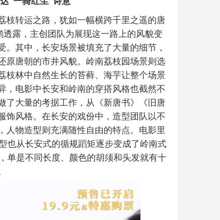
达“一骑红尘”诗意
荔枝转运之路，犹如一幅横跨千里之遥的唐
鹏透露，主创团队为展现这一路上的风貌变
受。其中，长安场景被填充了大量的细节，
还原唐朝的市井风貌。岭南荔枝园场景则选
荔枝林中自然生长的苔藓、海芋让整个场景
异，电影中长安和岭南的穿搭风格也截然不
做了大量的考据工作，从《新唐书》《旧唐
服饰风格。在长安的戏份中，造型团队以不
，人物造型则充满随性自由的特点。电影里
造型也从长安式的循规蹈矩逐步变成了岭南式
型，单是不同长度、颜色的胡须和头发就有十
。