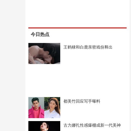
今日热点
王鹤棣和白鹿亲密戏份释出
都美竹回应写手曝料
古力娜扎性感爆棚成新一代美神