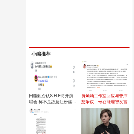
小编推荐
田馥甄否认S.H.E将开演
黄灿灿工作室回应与曾沛
唱会 称不是故意让粉丝失
慈争议：号召能理智发言
望