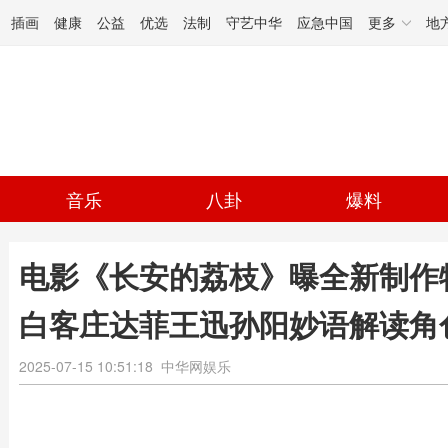
插画
健康
公益
优选
法制
守艺中华
应急中国
更多
地
音乐
八卦
爆料
电影《长安的荔枝》曝全新制作
白客庄达菲王迅孙阳妙语解读角
2025-07-15 10:51:18
中华网娱乐