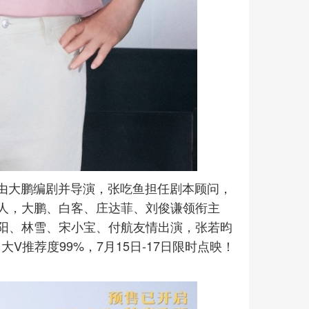
，由大鹏编剧并导演，张吃鱼担任剧本顾问，
人，大鹏、白客、庄达菲、刘俊谦领衔主
阳、林雪、宋小宝、付航友情出演，张若昀
V推荐度99%，7月15日-17日限时点映！