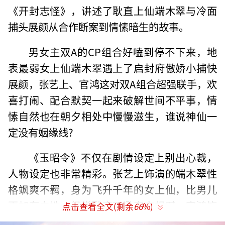
《开封志怪》，讲述了耿直上仙端木翠与冷面
捕头展颜从合作断案到情愫暗生的故事。
男女主双A的CP组合好嗑到停不下来，地
表最弱女上仙端木翠遇上了启封府傲娇小捕快
展颜，张艺上、官鸿这对双A组合超强联手，欢
喜打闹、配合默契一起来破解世间不平事，情
愫自然也在朝夕相处中慢慢滋生，谁说神仙一
定没有姻缘线?
《玉昭令》不仅在剧情设定上别出心裁，
人物设定也非常精彩。张艺上饰演的端木翠性
格飒爽不羁，身为飞升千年的女上仙，比男儿
更加有血性，经常耿直不逊直言相怼。官鸿饰
点击查看全文(剩余
66
%)
演的男主角展颜性格外冷内热，身为启封城的