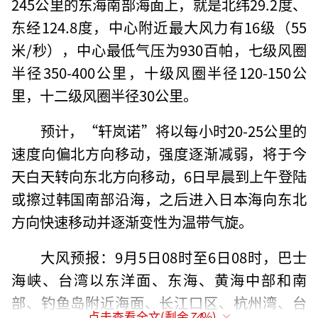
245公里的东海南部海面上，就是北纬29.2度、
东经124.8度，中心附近最大风力有16级（55
米/秒），中心最低气压为930百帕，七级风圈
半径350-400公里，十级风圈半径120-150公
里，十二级风圈半径30公里。
预计，“轩岚诺”将以每小时20-25公里的
速度向偏北方向移动，强度逐渐减弱，将于今
天白天转向东北方向移动，6日早晨到上午登陆
或擦过韩国南部沿海，之后进入日本海向东北
方向快速移动并逐渐变性为温带气旋。
大风预报：9月5日08时至6日08时，巴士
海峡、台湾以东洋面、东海、黄海中部和南
部、钓鱼岛附近海面、长江口区、杭州湾、台
点击查看全文(剩余
74
%)