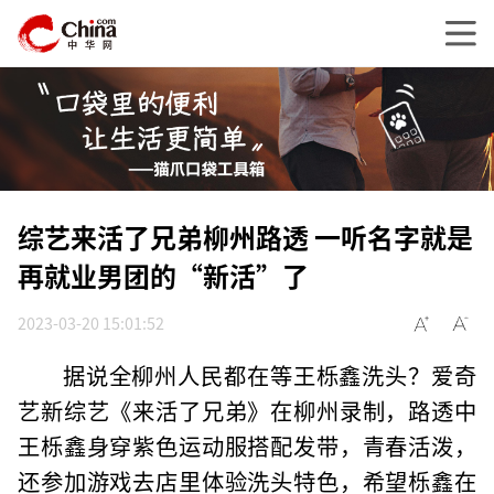
综艺来活了兄弟柳州路透 一听名字就是
再就业男团的“新活”了
2023-03-20 15:01:52
据说全柳州人民都在等王栎鑫洗头？爱奇
艺新综艺《来活了兄弟》在柳州录制，路透中
王栎鑫身穿紫色运动服搭配发带，青春活泼，
还参加游戏去店里体验洗头特色，希望栎鑫在