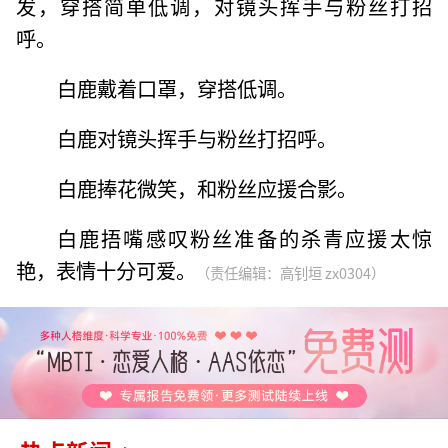
发，穿搭简单低调，对镜头挥手与粉丝打招
呼。
白鹿戴着口罩，穿搭低调。
白鹿对镜头挥手与粉丝打招呼。
白鹿捧花微笑，和粉丝应援合影。
白鹿捂嘴感叹粉丝准备的杀青应援太惊
艳，表情十分可爱。
（责任编辑：高钊垣 zx0304）