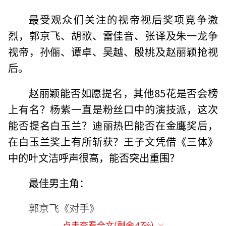
最受观众们关注的视帝视后奖项竞争激
烈，郭京飞、胡歌、雷佳音、张译及朱一龙争
视帝，孙俪、谭卓、吴越、殷桃及赵丽颖抢视
后。
赵丽颖能否如愿提名，其他85花是否会榜
上有名？杨紫一直是粉丝口中的演技派，这次
能否提名白玉兰？迪丽热巴能否在金鹰奖后，
在白玉兰奖上有所斩获？王子文凭借《三体》
中的叶文洁呼声很高，能否突出重围？
最佳男主角：
郭京飞《对手》
点击查看全文(剩余
47
%)