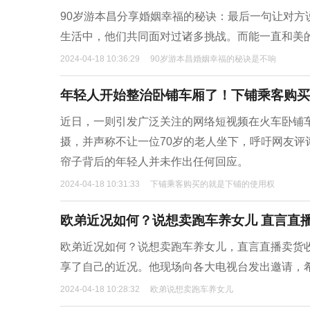
90岁游本昌分享婚姻幸福的秘诀：最后一句让对
生活中，他们共同面对过诸多挑战。而能一直和美的
2024-04-18 10:36:29
90岁游本昌婚姻幸福的秘诀是不响
年轻人开始整治卧铺车厢了！下铺乘客购买
​近日，一则引发广泛关注的网络短视频在火车卧铺
摄，并声称不让一位70岁的老人坐下，呼吁网友评
帘子背后的年轻人并未作出任何回应。
2024-04-18 10:31:33
下铺乘客购买的就是下铺的使用权
欧弟近况如何？说想卖跑车养女儿 直言直
欧弟近况如何？说想卖跑车养女儿，直言直播卖货收
享了自己的近况。他现场向各大电视台发出邀请，
2024-04-18 10:28:32
欧弟说想卖跑车养女儿