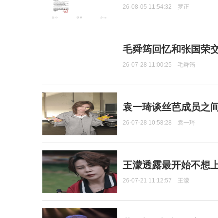
26-08-05 11:54:32
罗正
毛舜筠回忆和张国荣
26-07-28 11:00:25
毛舜筠
袁一琦谈丝芭成员之
26-07-28 10:58:28
袁一琦
王濛透露最开始不想上
26-07-21 11:12:57
王濛