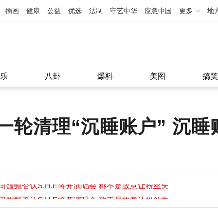
插画
健康
公益
优选
法制
守艺中华
应急中国
更多
地
乐
八卦
爆料
美图
搞笑
一轮清理“沉睡账户” 沉睡
田馥甄否认S.H.E将开演唱会 称不是故意让粉丝失
望
田馥甄否认S.H.E将开演唱会 称不是故意让粉丝失
11:08