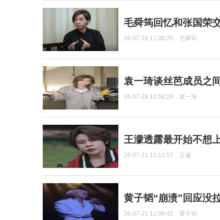
毛舜筠回忆和张国荣
26-07-28 11:00:25
毛舜筠
袁一琦谈丝芭成员之
26-07-28 10:58:28
袁一琦
王濛透露最开始不想上
26-07-21 11:12:57
王濛
黄子韬“崩溃”回应没
26-07-21 11:08:42
黄子韬