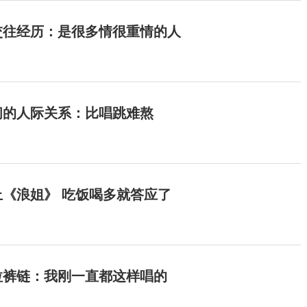
交往经历：是很多情很重情的人
间的人际关系：比唱跳难熬
《浪姐》 吃饭喝多就答应了
拉裤链：我刚一直都这样唱的