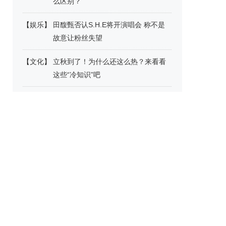
么区别？
【
娱乐
】
田馥甄否认S.H.E将开演唱会 称不是
故意让粉丝失望
【
文化
】
立秋到了！为什么还这么热？来看看
这些“冷知识”吧