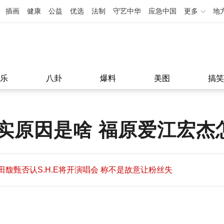
插画
健康
公益
优选
法制
守艺中华
应急中国
更多
地
乐
八卦
爆料
美图
搞笑
实原因是啥 福原爱江宏杰
田馥甄否认S.H.E将开演唱会 称不是故意让粉丝失
望
田馥甄否认S.H.E将开演唱会 称不是故意让粉丝失
11:08
望
11:08