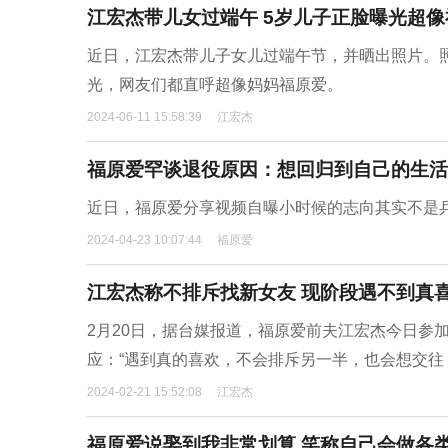
江宏杰带儿女过端午 5岁儿子正脸曝光超像
近日，江宏杰带儿子女儿过端午节，并晒出照片。
光，网友们都直呼超像妈妈福原爱。
2024-06-11 15:58:39
江宏杰
福原爱罕谈退役原因：想回归到自己的生活
近日，福原爱分享视频自曝小时候的志向其实不是乒
2024-04-23 10:07:44
福原爱
江宏杰称不排斥找新女友 现阶段遇不到真
2月20日，据台媒报道，福原爱前夫江宏杰今日参
应：“遇到真的喜欢，不会排斥另一半，也会想交往
2024-02-21 15:52:08
江宏杰
福原爱说娶到我非常划算 笑称自己会做各