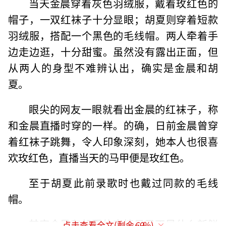
当天金晨穿着灰色羽绒服，戴着玫红色的
帽子，一双红袜子十分显眼；胡夏则穿着短款
羽绒服，搭配一个黑色的毛线帽。两人牵着手
边走边逛，十分甜蜜。虽然没有露出正面，但
从两人的身型不难辨认出，确实是金晨和胡
夏。
眼尖的网友一眼就看出金晨的红袜子，称
和金晨直播时穿的一样。的确，日前金晨曾穿
着红袜子跳舞，令人印象深刻，她本人也很喜
欢玫红色，直播当天的马甲便是玫红色。
至于胡夏此前录歌时也戴过同款的毛线
帽。
其实金晨和胡夏的恋情早已不是什么新鲜
点击查看全文(剩余
69
%)