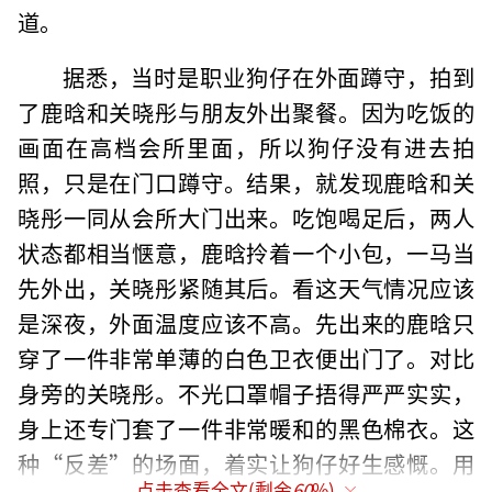
道。
据悉，当时是职业狗仔在外面蹲守，拍到
了鹿晗和关晓彤与朋友外出聚餐。因为吃饭的
画面在高档会所里面，所以狗仔没有进去拍
照，只是在门口蹲守。结果，就发现鹿晗和关
晓彤一同从会所大门出来。吃饱喝足后，两人
状态都相当惬意，鹿晗拎着一个小包，一马当
先外出，关晓彤紧随其后。看这天气情况应该
是深夜，外面温度应该不高。先出来的鹿晗只
穿了一件非常单薄的白色卫衣便出门了。对比
身旁的关晓彤。不光口罩帽子捂得严严实实，
身上还专门套了一件非常暖和的黑色棉衣。这
种“反差”的场面，着实让狗仔好生感慨。用
点击查看全文(剩余
60
%)