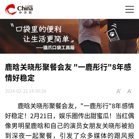
鹿晗关晓彤聚餐会友 "一鹿彤行"8年感
情好稳定
2024-02-21 14:30:26
鹿晗关晓彤聚餐会友，"一鹿彤行"8年感情
好稳定！2月21日，娱乐圈传出甜蜜瓜！当红偶
像男明星鹿晗和自己的演员女朋友关晓彤被拍
到深夜一起聚餐，引发了众多媒体的跟风报