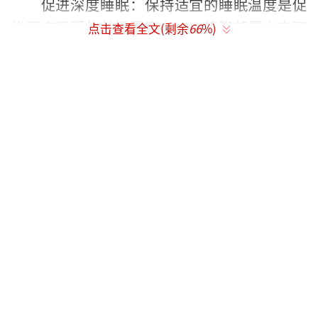
‌促进深度睡眠‌：保持适宜的睡眠温度是促
进深度睡眠的关键因素之一。将脚部露出来可
点击查看全文(剩余
66
%)
以维持整个身体的适宜体温，从而提高睡眠质
量，减少夜间醒来的频率。
‌减少压迫和不适感‌：让脚部裸露出来可以
减少被子对脚部的压迫，促进血液流动，有利
于身体循环健康，让人在起床时感觉更加轻松
和舒适。
把脚伸在外面为什么会惊醒
‌把脚伸在外面会惊醒的原因主要有以下几
点‌：
‌寒冷刺激‌：如果睡觉时室内温度较低，脚