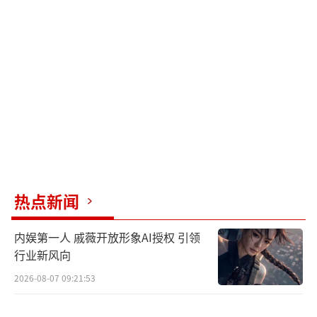
部暴露在外面容易受到寒冷刺激，导致肌肉痉
挛，从而惊醒。可以通过局部热敷、按摩和注
意保暖来缓解这种情况‌。
‌过度劳累‌：白天剧烈运动或长时间运动会
导致腿部肌肉疲劳，晚上容易发生肌肉痉挛，
导致惊醒。通过局部按摩可以缓解这种症状‌。
‌局部受压‌：睡觉时如果长时间侧卧或一条
腿压在另一条腿上，会导致局部受压影响血液
热点新闻
循环，引起肌肉痉挛和惊醒。建议改变不良睡
眠姿势，交替使用双侧卧位和平躺卧位‌。
内娱第一人 戚薇开放形象AI授权 引领
行业新风向
‌缺钙‌：钙摄入不足或丢失过多会导致缺
2026-08-07 09:21:53
钙，神经肌肉兴奋性增加，可能出现突然惊醒