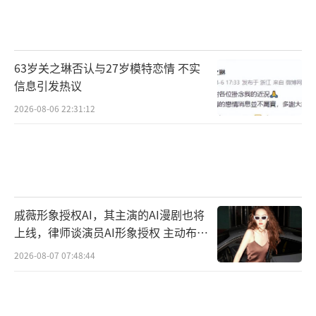
或腿抽筋的症状。可以通过补充钙剂来缓解这
种情况‌。
‌腰椎间盘突出症‌：腰椎间盘突出症患者晚
63岁关之琳否认与27岁模特恋情 不实
上睡觉时可能因压迫坐骨神经而感到不适，导
信息引发热议
致惊醒。可以通过腰部按摩和避免久坐来缓
2026-08-06 22:31:12
解‌。
‌末梢神经炎‌：患有糖尿病或感染中毒等疾
病可能导致末梢神经炎，晚上睡觉时出现脚趾
麻木或疼痛，导致惊醒。可以通过保暖和服用
戚薇形象授权AI，其主演的AI漫剧也将
营养神经药物来缓解。
上线，律师谈演员AI形象授权 主动布局
（责任编辑：于浩淙 Hzx0176）
数字资产
2026-08-07 07:48:44