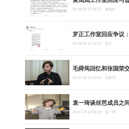
黄灿灿工作室回应与
26-08-05 11:56:27
黄灿灿
罗正工作室回应争议
26-08-05 11:54:32
罗正
毛舜筠回忆和张国荣
26-07-28 11:00:25
毛舜筠
袁一琦谈丝芭成员之
26-07-28 10:58:28
袁一琦