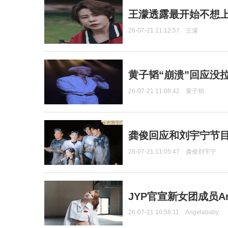
王濛透露最开始不想上
26-07-21 11:12:57
王濛
黄子韬“崩溃”回应没
26-07-21 11:08:42
黄子韬
龚俊回应和刘宇宁节
26-07-21 11:05:47
龚俊刘宇宁
JYP官宣新女团成员Ang
26-07-21 10:58:11
Angelababy