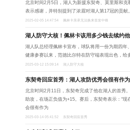
北京时间2月5日，湖人为新援东契奇、莫里斯和
表示感谢，并特别提到了浓眉对湖人第17冠的贡献。记
2025-02-05 14:47:54
佩林卡亲承无法换来首发中锋
湖人防守大核！佩林卡该用多少钱去续约他
湖人队总经理佩林卡宣布，球队将用一份为期四年、
健康参赛以来，范德比尔特在防守端表现出色，给
2025-03-12 15:09:14
湖人防守大核
东契奇回应首秀：湖人攻防优秀会很有作为 
北京时间2月11日，东契奇完成了他在湖人的首秀。
助攻，在场正负值为+15。赛后，东契奇表示：“
会很有作为
2025-03-14 05:41:52
东契奇回应首秀