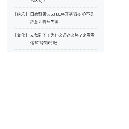
么区别？
【
娱乐
】
田馥甄否认S.H.E将开演唱会 称不是
故意让粉丝失望
【
文化
】
立秋到了！为什么还这么热？来看看
这些“冷知识”吧