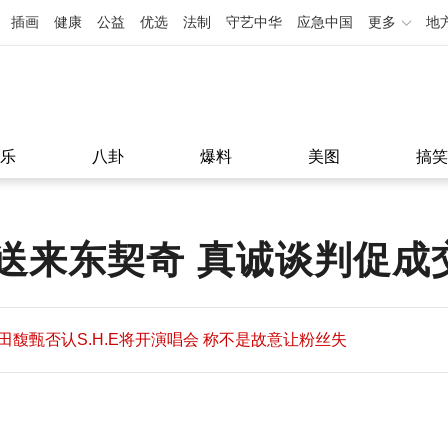
插画
健康
公益
优选
法制
守艺中华
应急中国
更多
地
乐
八卦
爆料
美图
搞笑
送来东契奇 真诚谈判促成
田馥甄否认S.H.E将开演唱会 称不是故意让粉丝失
望
田馥甄否认S.H.E将开演唱会 称不是故意让粉丝失
11:08
望
11:08