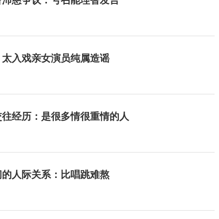
曾沛慈争议：号召能理智发言
：太入戏亲女演员纯属造谣
交往经历：是很多情很重情的人
间的人际关系：比唱跳难熬