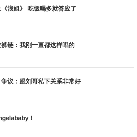
《浪姐》 吃饭喝多就答应了
拉裤链：我刚一直都这样唱的
目争议：跟刘哥私下关系非常好
elababy！