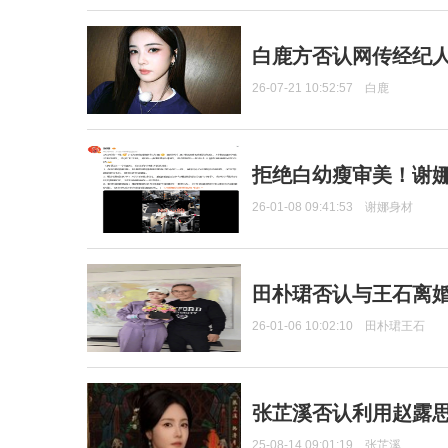
白鹿方否认网传经纪人
26-07-21 10:52:57
白鹿
拒绝白幼瘦审美！谢娜
26-01-08 09:41:53
谢娜身材
田朴珺否认与王石离婚
26-01-06 10:02:10
田朴珺王石
张芷溪否认利用赵露
25-08-14 09:01:19
张芷溪