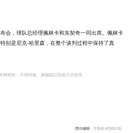
发布会，球队总经理佩林卡和东契奇一同出席。佩林卡
特别是尼克-哈里森，在整个谈判过程中保持了真
本网授权，不得转载、摘编或以其他方式使用。
(
责任编辑
：于浩淙 HZX0176)