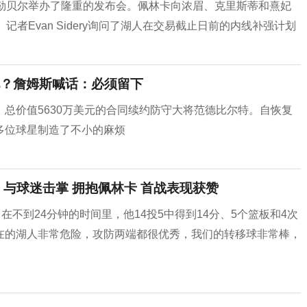
克勒贝尔举办了隆重的发布会。佩林卡向浓眉、克里斯蒂和熹妃
者Evan Sidery询问了湖人在交易截止日前的内线补强计划
？詹姆斯喊话：必须留下
总价值5630万美元的合同续约防守大将范德比尔特。自恢复
多位球星制造了不小的麻烦
与球迷击掌 拥抱佩林卡 首战表现获赞
在不到24分钟的时间里，他14投5中得到14分、5个篮板和4次
现在的湖人非常危险，攻防两端都很优秀，我们的转移球非常棒，