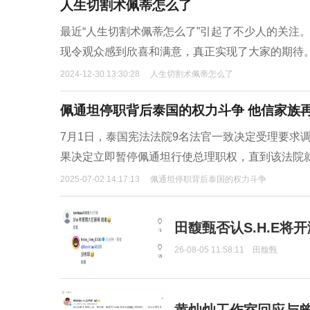
人生切割术佩蒂怎么了
最近“人生切割术佩蒂怎么了”引起了不少人的关注
现令观众感到欣喜和满意，真正实现了大家的期待
2024-12-30 13:30:28
人生切割术佩蒂怎么了
佩通坦停职背后泰国的权力斗争 他信家族
7月1日，泰国宪法法院9名法官一致决定受理要求
果决定立即暂停佩通坦行使总理职权，直到该法院
2025-07-02 14:17:13
佩通坦停职背后泰国的权力斗争
田馥甄否认S.H.E将
26-08-05 11:58:11
田馥甄