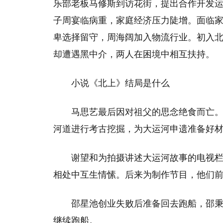
乐部老板马修斯到访花街，提出合作开发
子周宴临病重，家庭经济压力陡增。面临
卑选择留守，周海阔加入物流行业。初入
却遭遇黑中介，两人在困境中相互扶持。
小说《北上》结局是什么
马思艺最后因对祖父的思念绝食而亡
河道进行考古挖掘，为大运河申遗准备好材
谢望和为拍摄讲述大运河故事的电视
相处中互生情愫。后来为制作节目，他们前
邵星池创业失败后准备回去跑船，邵
继续跑船。