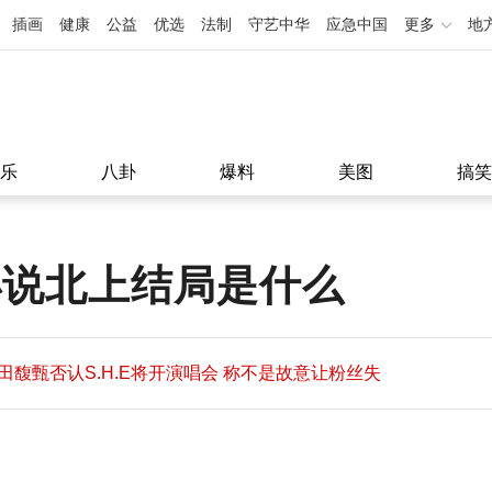
插画
健康
公益
优选
法制
守艺中华
应急中国
更多
地
乐
八卦
爆料
美图
搞笑
小说北上结局是什么
田馥甄否认S.H.E将开演唱会 称不是故意让粉丝失
望
田馥甄否认S.H.E将开演唱会 称不是故意让粉丝失
11:08
望
11:08