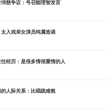
曾沛慈争议：号召能理智发言
：太入戏亲女演员纯属造谣
交往经历：是很多情很重情的人
间的人际关系：比唱跳难熬