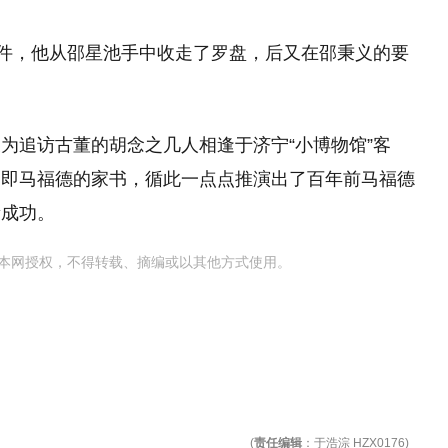
物件，他从邵星池手中收走了罗盘，后又在邵秉义的要
为追访古董的胡念之几人相逢于济宁“小博物馆”客
，即马福德的家书，循此一点点推演出了百年前马福德
遗成功。
本网授权，不得转载、摘编或以其他方式使用。
(
责任编辑
：于浩淙 HZX0176)