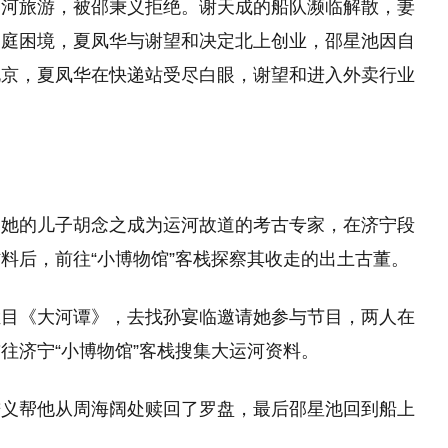
运河旅游，被邵秉义拒绝。谢天成的船队濒临解散，妻
家庭困境，夏凤华与谢望和决定北上创业，邵星池因自
北京，夏凤华在快递站受尽白眼，谢望和进入外卖行业
。她的儿子胡念之成为运河故道的考古专家，在济宁段
料后，前往“小博物馆”客栈探察其收走的出土古董。
栏目《大河谭》，去找孙宴临邀请她参与节目，两人在
往济宁“小博物馆”客栈搜集大运河资料。
秉义帮他从周海阔处赎回了罗盘，最后邵星池回到船上