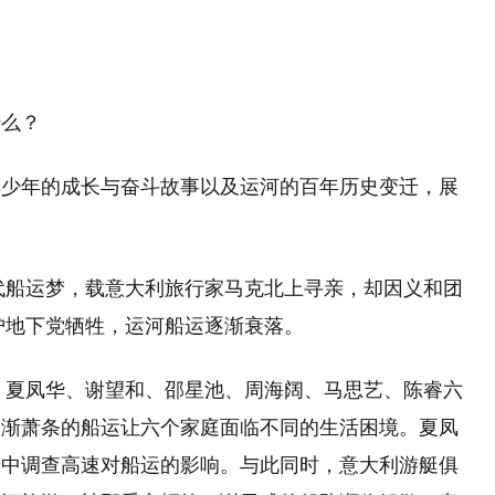
什么？
群少年的成长与奋斗故事以及运河的百年历史变迁，展
五代船运梦，载意大利旅行家马克北上寻亲，却因义和团
保护地下党牺牲，运河船运逐渐衰落。
里，夏凤华、谢望和、邵星池、周海阔、马思艺、陈睿六
逐渐萧条的船运让六个家庭面临不同的生活困境。夏凤
暗中调查高速对船运的影响。与此同时，意大利游艇俱