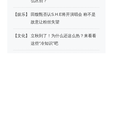
么区别？
【
娱乐
】
田馥甄否认S.H.E将开演唱会 称不是
故意让粉丝失望
【
文化
】
立秋到了！为什么还这么热？来看看
这些“冷知识”吧