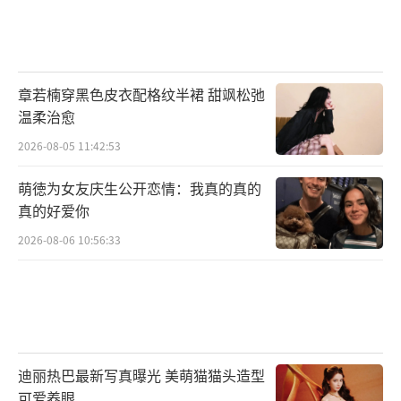
章若楠穿黑色皮衣配格纹半裙 甜飒松弛
温柔治愈
2026-08-05 11:42:53
萌徳为女友庆生公开恋情：我真的真的
真的好爱你
2026-08-06 10:56:33
迪丽热巴最新写真曝光 美萌猫猫头造型
可爱养眼