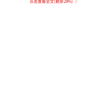
点击查看全文(剩余
28
%)
秀贤在演艺界的辉煌成就延伸至投资领域，他
的精准洞察力和果断决策让他在房产圈游刃有
余。他在首尔圣水洞的高级公寓投资不仅彰显
了他的投资实力，更展现了他对未来市场的深
刻洞察。金秀贤无疑是在演艺和投资双重领域
都取得卓越成就的顶尖艺人。
（责任编辑：张蕾 TT00
01）