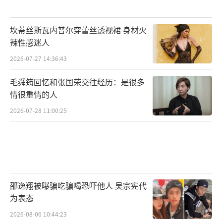
坎蒂丝斯瓦内普尔穿蕾丝透视裙 身材火
辣性感迷人
2026-07-27 14:36:43
毛舜筠回忆和张国荣交往经历：是很多
情很重情的人
2026-07-28 11:00:25
邵逸翔被曝骗吃骗喝恐吓他人 吴宗宪代
为表态
2026-08-06 10:44:23