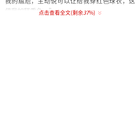
我的尴尬，主动说可以让给我穿红色球衣，这
使我如释重负。”
点击查看全文(剩余
37
%)
莫雷加德赞扬樊振东：“他真是一位出色
的人！他告诉我，他赢得比赛只是侥幸。但我
不认同，他可能只是天性善良、谦逊。”最
后，两人在更衣室交换了球衣并一同留下合
影，展现出友好互助的风貌。
对此，网友们纷纷表示：“莫雷加德凭实
力赢得奥运奖牌，应该享有应得的回报，何必
归功乒协呢？”、“樊振东展现了高尚品
质”、“樊振东细心周到”、“各国乒协多关
注运动员福祉”。
（责任编辑：乔娇 TT0002）