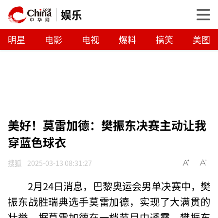
娱乐
明星
电影
电视
爆料
搞笑
美图
美好！莫雷加德：樊振东决赛主动让我
穿蓝色球衣
搜狐
2025-03-13 08:31:27
2月24日消息，巴黎奥运会男单决赛中，樊
振东战胜瑞典选手莫雷加德，实现了大满贯的
壮举。据莫雷加德在一档节目中透露，樊振东