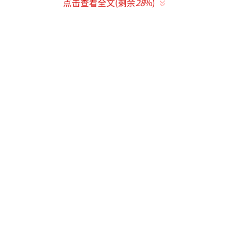
点击查看全文(剩余
28
%)
事圆满的美好祝愿。咬开这团软糯，仿佛咬开
了春日的序章，年味至此渐收，而暖意长留心
间。
今日元宵节，愿你带着这份灯火里的温情
和月光下的期许，奔赴更美好的明天。
（责任编辑：卢其龙 CL0882）