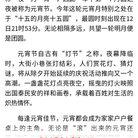
夜被称为元宵节。今年这轮元宵月特别之处在
于“十五的月亮十五圆”，最圆时刻出现在12
日21时53分。无论相隔多远，共望一轮明月便
是团圆。
元宵节自古有“灯节”之称，夜幕降临
时，大街小巷张灯结彩，人们赏花灯、猜灯
谜，将从除夕开始延续的庆祝活动推向又一个
高潮。一盏盏花灯点亮夜空，摇曳的灯火映照
出国泰民安的祥和画卷，承载着百姓对生活的
炽热情怀。
每逢元宵佳节，元宵都会成为家家户户餐
桌上的主角。无论是“滚”出来的元宵还
是“包”出来的汤圆，都寄托着阖家团圆、诸