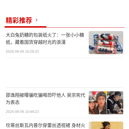
精彩推荐
大白兔奶糖的包装纸火了：一张小小糖
纸，藏着国货穿越时光的浪漫
2026-08-06 16:28:33
邵逸翔被曝骗吃骗喝恐吓他人 吴宗宪代
为表态
2026-08-06 10:44:23
坎蒂丝斯瓦内普尔穿蕾丝透视裙 身材火