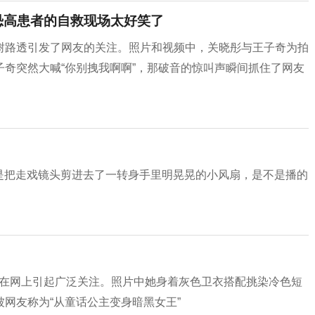
恐高患者的自救现场太好笑了
树路透引发了网友的关注。照片和视频中，关晓彤与王子奇为拍
奇突然大喊“你别拽我啊啊”，那破音的惊叫声瞬间抓住了网友
是把走戏镜头剪进去了一转身手里明晃晃的小风扇，是不是播的
透照在网上引起广泛关注。照片中她身着灰色卫衣搭配挑染冷色短
网友称为“从童话公主变身暗黑女王”