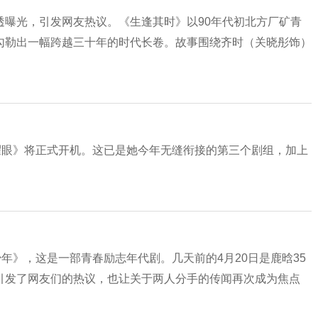
透曝光，引发网友热议。《生逢其时》以90年代初北方厂矿青
勾勒出一幅跨越三十年的时代长卷。故事围绕齐时（关晓彤饰）
耀眼》将正式开机。这已是她今年无缝衔接的第三个剧组，加上
年》，这是一部青春励志年代剧。几天前的4月20日是鹿晗35
引发了网友们的热议，也让关于两人分手的传闻再次成为焦点