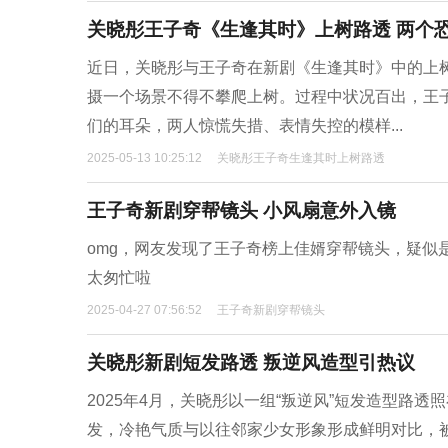
关晓彤王子奇《生逢其时》上树路透 两个
近日，关晓彤与王子奇在新剧《生逢其时》中的上
摄一个场景不得不攀爬上树。过程中状况百出，王子
们的耳朵，两人惊慌失措、表情失控的模样...
2025-05-13 10:25:12
关晓彤王子奇生逢其时上树路透
王子奇新剧穿帮镜头 小风扇意外入镜
omg，网友发现了王子奇榜上佳婿穿帮镜头，疑似
太匆忙啦
2025-04-27 07:56:52
王子奇新剧穿帮镜头
关晓彤新剧短发路透 叛逆风造型引热议
2025年4月，关晓彤以一组“叛逆风”短发造型路
发，冷艳气质与以往邻家少女形象形成鲜明对比，被