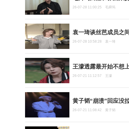
26-07-28 11:00:25
毛舜筠
袁一琦谈丝芭成员之
26-07-28 10:58:28
袁一琦
王濛透露最开始不想上
26-07-21 11:12:57
王濛
黄子韬“崩溃”回应没
26-07-21 11:08:42
黄子韬