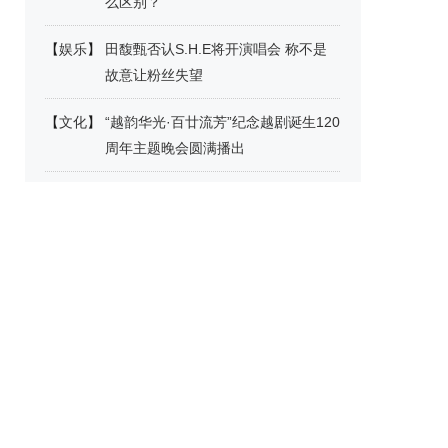
么区别？
【
娱乐
】
田馥甄否认S.H.E将开演唱会 称不是
故意让粉丝失望
【
文化
】
“越韵华光·百廿流芳”纪念越剧诞生120
周年主题晚会圆满播出