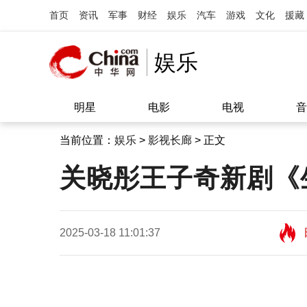
首页
资讯
军事
财经
娱乐
汽车
游戏
文化
援藏
娱乐
明星
电影
电视
音
当前位置：
娱乐
>
影视长廊
> 正文
关晓彤王子奇新剧《
2025-03-18 11:01:37