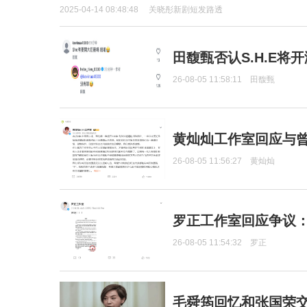
2025-04-14 08:48:48
关晓彤新剧短发路透
田馥甄否认S.H.E将
26-08-05 11:58:11
田馥甄
黄灿灿工作室回应与
26-08-05 11:56:27
黄灿灿
罗正工作室回应争议
26-08-05 11:54:32
罗正
毛舜筠回忆和张国荣