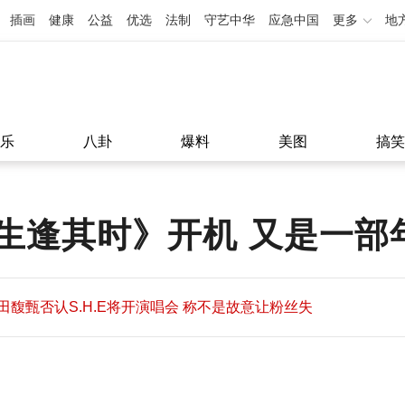
插画
健康
公益
优选
法制
守艺中华
应急中国
更多
地
乐
八卦
爆料
美图
搞笑
生逢其时》开机 又是一部
田馥甄否认S.H.E将开演唱会 称不是故意让粉丝失
望
田馥甄否认S.H.E将开演唱会 称不是故意让粉丝失
11:08
望
11:08