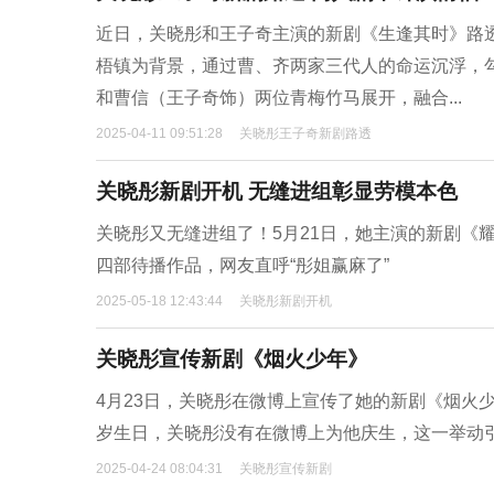
近日，关晓彤和王子奇主演的新剧《生逢其时》路
梧镇为背景，通过曹、齐两家三代人的命运沉浮，
和曹信（王子奇饰）两位青梅竹马展开，融合...
2025-04-11 09:51:28
关晓彤王子奇新剧路透
关晓彤新剧开机 无缝进组彰显劳模本色
关晓彤又无缝进组了！5月21日，她主演的新剧《
四部待播作品，网友直呼“彤姐赢麻了”
2025-05-18 12:43:44
关晓彤新剧开机
关晓彤宣传新剧《烟火少年》
4月23日，关晓彤在微博上宣传了她的新剧《烟火少
岁生日，关晓彤没有在微博上为他庆生，这一举动
2025-04-24 08:04:31
关晓彤宣传新剧