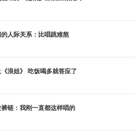
间的人际关系：比唱跳难熬
《浪姐》 吃饭喝多就答应了
拉裤链：我刚一直都这样唱的