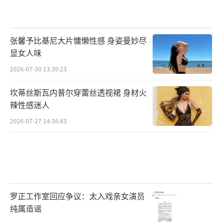
张馨予比基尼大片慵懒性感 身姿曼妙尽
显女人味
2026-07-30 13:39:23
坎蒂丝斯瓦内普尔穿蕾丝透视裙 身材火
辣性感迷人
2026-07-27 14:36:43
罗正工作室回应争议：太入戏亲女演员
纯属造谣