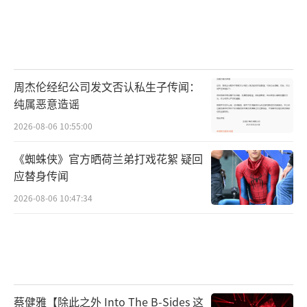
周杰伦经纪公司发文否认私生子传闻：
纯属恶意造谣
2026-08-06 10:55:00
《蜘蛛侠》官方晒荷兰弟打戏花絮 疑回
应替身传闻
2026-08-06 10:47:34
蔡健雅【除此之外 Into The B-Sides 这