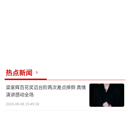
网络上的讨论也加剧了猜测，有人指出魏
大勋的父母希望儿子结婚生子，而秦岚似乎没
有做好结婚准备。早在与导演陆川分手时，秦
岚曾表示自己不想因为结婚而结婚，希望按照
自己的节奏来，而不是迫于外界压力做出决
策。
如今，35岁的魏大勋和45岁的秦岚再次被
热点新闻
曝同居，娱乐圈的恋情果然扑朔迷离。秦岚在
梁家辉百花奖迈台阶两次差点摔倒 真情
接受采访时透露，她对婚姻的理想是平淡，希
演讲感动全场
望婚姻能够像涓涓细流一样长期稳定。她的婚
2026-08-08 15:49:18
姻观透露出对“稳定”和“恒久”的渴望。
魏大勋在综艺节目中的表现让他有了知名