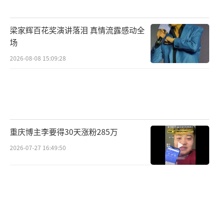
度，但他并未凭借主演的电视剧或电影打出一
片天。他的魅力在于幽默、机智的性格和极强
梁家辉百花奖演讲落泪 真情流露感动全
的搞笑天赋。正如秦岚所说，魏大勋总能在最
场
紧张或尴尬的时刻用一两句话让气氛变得轻
2026-08-08 15:09:28
松。他身上那种不拘小节、真诚待人的气质，
恰好是成熟女性所看重的品质。或许正是因为
这些特质，让他能打破年龄差距，与秦岚走到
一起。
重庆博主李要得30天涨粉285万
（责任编辑：卢其龙 CL0882）
2026-07-27 16:49:50