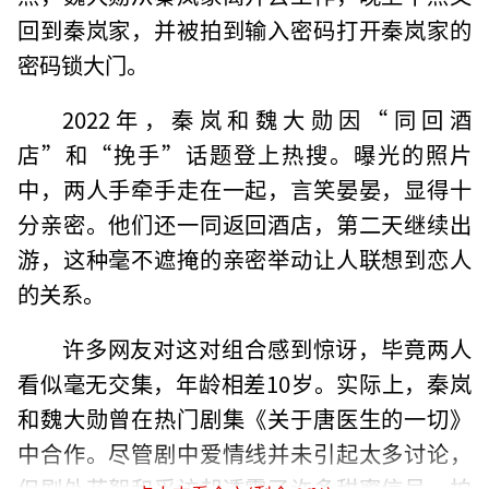
回到秦岚家，并被拍到输入密码打开秦岚家的
密码锁大门。
2022年，秦岚和魏大勋因“同回酒
店”和“挽手”话题登上热搜。曝光的照片
中，两人手牵手走在一起，言笑晏晏，显得十
分亲密。他们还一同返回酒店，第二天继续出
游，这种毫不遮掩的亲密举动让人联想到恋人
的关系。
许多网友对这对组合感到惊讶，毕竟两人
看似毫无交集，年龄相差10岁。实际上，秦岚
和魏大勋曾在热门剧集《关于唐医生的一切》
中合作。尽管剧中爱情线并未引起太多讨论，
但剧外花絮和采访却透露了许多甜蜜信号。拍