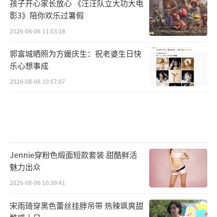
孩子开心家长放心 《汪汪队立大功大电
影3》陪你欢乐过暑假
2026-08-06 11:03:18
郭富城晒照为方媛庆生：祝老婆生日快
乐心想事成
2026-08-06 10:57:07
Jennie穿粉色缎面短款套装 甜酷鲜活
魅力出众
2026-08-06 10:39:41
宋雨琦穿黑色蕾丝挂脖吊带 热辣飒爽甜