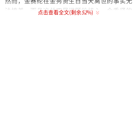
然而，金赛纶在金秀贤生日当天离世的事实无
法掩盖，而且这并不是问题的核心。金秀贤的
点击查看全文(剩余
52
%)
主要争议在于他与未成年的金赛纶谈恋爱。
公众看到金赛纶的过往后，并没有去指责
她，而是纷纷表示同情。金赛纶的婚姻和堕胎
都是个人自由，金秀贤却将其视为黑料，这种
做法显示了他的冷漠和缺乏同理心。尽管金赛
纶曾与他相恋六年，金秀贤在她离世后仍然对
她进行二次伤害，这让很多人感到震惊。
目前，金秀贤已经失去了大部分代言，他
在韩国的海报也被撤下，形象一落千丈。金秀
贤的现状并不冤枉，每个人都要为自己的行为
负责。当金秀贤承认与未成年时期的金赛纶谈