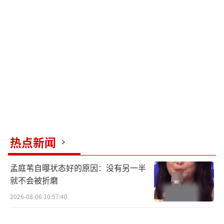
恋爱时，他的事业就已经走向低谷。
迪士尼中断金秀贤新剧的拍摄，证明了广
大网友的抵制起到了作用。这部剧的制作费高
达600亿韩元，违约金更是达到1800亿。金赛
纶的家属最初只是要求金秀贤道歉，但他坚持
不认错，最终导致了自己的彻底失败。
（责任编辑：卢其龙 CL0882）
热点新闻
孟庭苇自曝状态好的原因：没有另一半
就不会被折磨
2026-08-06 10:57:40