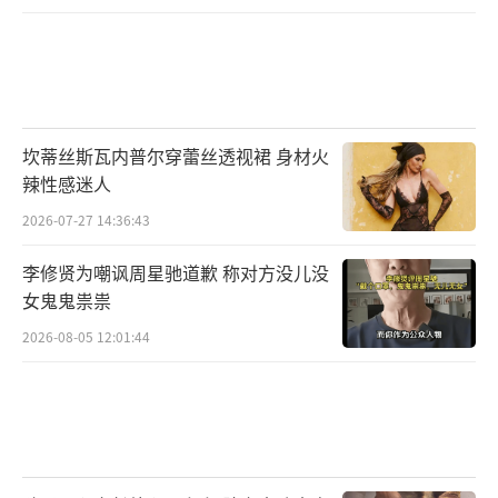
坎蒂丝斯瓦内普尔穿蕾丝透视裙 身材火
辣性感迷人
2026-07-27 14:36:43
李修贤为嘲讽周星驰道歉 称对方没儿没
女鬼鬼祟祟
2026-08-05 12:01:44