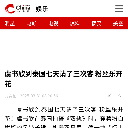
娱乐
明星
电影
电视
爆料
搞笑
美图
虞书欣到泰国七天请了三次客 粉丝乐开
花
方青柏
2025-03-31 08:20:56
虞书欣到泰国七天请了三次客 粉丝乐开
花！虞书欣在泰国拍摄《双轨》时，穿着粉白
拼接的吊带长裙，扎着双马尾，像一块“行走