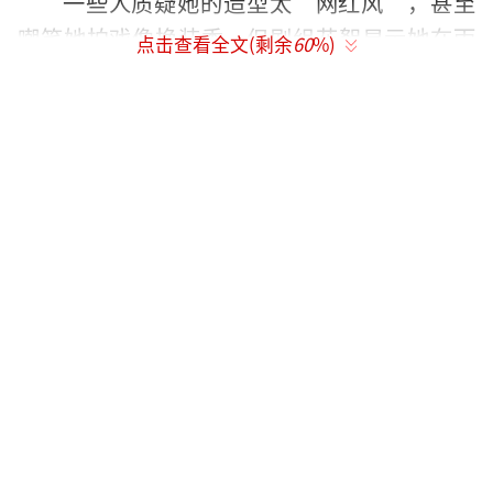
一些人质疑她的造型太“网红风”，甚至
嘲笑她拍戏像换装秀，但剧组花絮显示她在雨
点击查看全文(剩余
60
%)
中狂奔连拍八条，裙子上全是泥点子，完全不
顾仙女形象。还有人提到她粉丝内部经常争
吵，但她通常只发一句“大家要开心”，然后
继续拍戏。从《苍兰诀》爆红到现在，她似乎
找到了一条路：你可以批评我不完美，但不能
说我不够努力。
在拍摄《仙剑六》时受伤拄拐，在《永夜
星河》中熬夜到水肿，这次《双轨》更是换了
多种造型。网友笑称她的剧组像时装周预告
片。其实这种“小恩小惠”并不罕见，但她贵
在持之以恒。有老粉透露，她的助理包里常年
备着糖果，遇见小朋友就发。观众缘有时就是