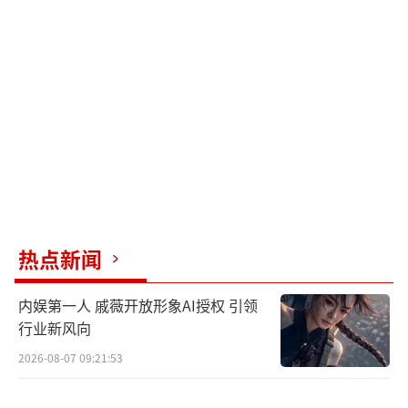
靠这些小细节积累起来的。
《双轨》是一部悬疑爱情片，虞书欣的角
色既要穿婚纱谈恋爱，又要穿运动服查案，还
要在泰国街头穿碎花裙逃亡。这种高密度换装
戏，她却玩得不亦乐乎，路透中不是对着镜头
比耶，就是拽着群演跳即兴舞。剧组工作人员
说她一高兴就请全组吃水果，大家都盼着她天
天一条过。
热点新闻
粉丝间的吵闹终究是小事，人们更关心的
内娱第一人 戚薇开放形象AI授权 引领
是，这个夏天过后，那个总被说“靠人设吃
行业新风向
饭”的虞书欣，能否通过姜暮这个角色撕掉一
2026-08-07 09:21:53
层标签。有人靠热搜维持热度，有人则用作品
慢慢说话。虞书欣到泰国七天请了三次客 粉丝