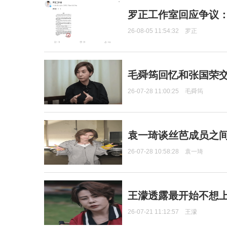
罗正工作室回应争议
26-08-05 11:54:32
罗正
毛舜筠回忆和张国荣
26-07-28 11:00:25
毛舜筠
袁一琦谈丝芭成员之
26-07-28 10:58:28
袁一琦
王濛透露最开始不想上
26-07-21 11:12:57
王濛