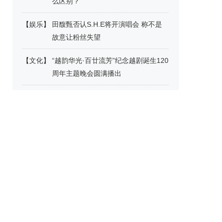
么区别？
【
娱乐
】
田馥甄否认S.H.E将开演唱会 称不是
故意让粉丝失望
【
文化
】
“越韵华光·百廿流芳”纪念越剧诞生120
周年主题晚会圆满播出