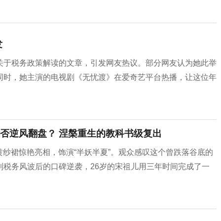
发
关于税务政策解读的文章，引发网友热议。部分网友认为她此举
同时，她主演的电视剧《无忧渡》在爱奇艺平台热播，让这位年
否逆风翻盘？ 涅槃重生的教科书级复出
鹅黄纱裙惊艳亮相，饰演“半妖半夏”。观众感叹这个曾跌落谷底的
到税务风波后的口碑逆袭，26岁的宋祖儿用三年时间完成了一