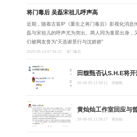
将门毒后 吴磊宋祖儿呼声高
近期，随着古装IP《重生之将门毒后》影视化消息
磊与宋祖儿的呼声尤为突出。两人同为童星出身，
们被网友誉为“天选谢景行与沈娇娇”
2025-05-14 07:56:32
将门毒后
田馥甄否认S.H.E将
26-08-05 11:58:11
田馥甄
黄灿灿工作室回应与
26-08-05 11:56:27
黄灿灿