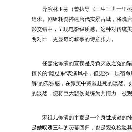
导演林玉芬（曾执导《三生三世十里
追求。剧组耗资搭建唐代实景古城，将晚
影交错中，呈现电影级质感。这种对传统美
明对比，更显奇幻叙事的诗意张力。
任嘉伦饰演的宣夜是身负灭族之冤的
擅长的“隐忍系”表演风格，但更添一层宿
解”的孤独感，在微笑中藏匿赴死的凛然。
的淡然，便将巨大悲伤凝练为共情力，被观
宋祖儿饰演的半夏是一个身世成谜的
是她暌违三年的荧幕回归，也是观众检验其