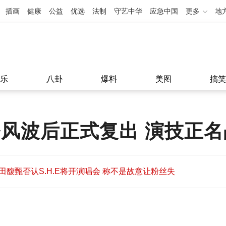
插画
健康
公益
优选
法制
守艺中华
应急中国
更多
地
乐
八卦
爆料
美图
搞笑
务风波后正式复出 演技正
田馥甄否认S.H.E将开演唱会 称不是故意让粉丝失
望
田馥甄否认S.H.E将开演唱会 称不是故意让粉丝失
11:08
望
11:08