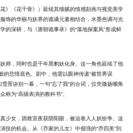
桃花》《花千骨》）延续其细腻的情感刻画与视觉美学
唐服饰的华丽与妖界的诡谲元素相结合，水墨色调与光
学的深耕，与《唐朝诡事录》的“落地探案风”形成鲜
猎妖师，同时也是千年黑豹妖化身。这一角色延续了他
命般的悲情底色。剧中，他需以眼神传递“被世界误
如雪景诀别一幕，一句“忘了我”的台词，仅凭微扬嘴角
众称为“高级表演的教科书”。
纯真少女，因救宣夜获阴阳眼，被迫卷入人妖纷争。这
演技的机会。从《乔家的儿女》中倔强的“乔四美”到