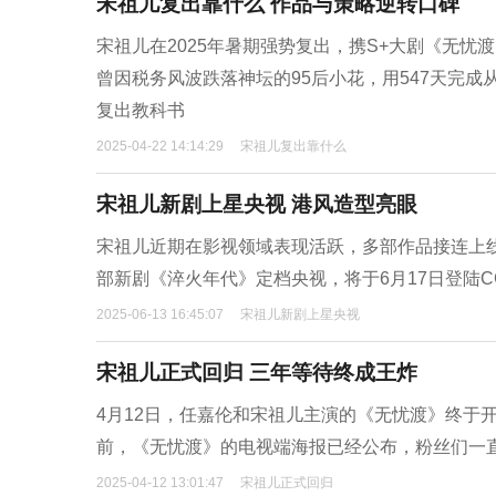
宋祖儿复出靠什么 作品与策略逆转口碑
宋祖儿在2025年暑期强势复出，携S+大剧《无忧
曾因税务风波跌落神坛的95后小花，用547天完
复出教科书
2025-04-22 14:14:29
宋祖儿复出靠什么
宋祖儿新剧上星央视 港风造型亮眼
宋祖儿近期在影视领域表现活跃，多部作品接连上
部新剧《淬火年代》定档央视，将于6月17日登陆C
2025-06-13 16:45:07
宋祖儿新剧上星央视
宋祖儿正式回归 三年等待终成王炸
4月12日，任嘉伦和宋祖儿主演的《无忧渡》终于
前，《无忧渡》的电视端海报已经公布，粉丝们一
2025-04-12 13:01:47
宋祖儿正式回归