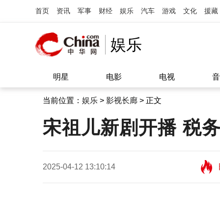
首页
资讯
军事
财经
娱乐
汽车
游戏
文化
援藏
娱乐
明星
电影
电视
音
当前位置：
娱乐
>
影视长廊
> 正文
宋祖儿新剧开播 税
2025-04-12 13:10:14