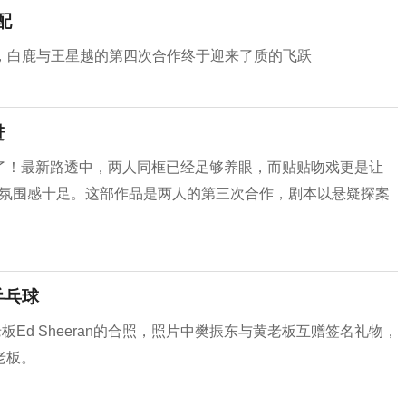
配
下，白鹿与王星越的第四次合作终于迎来了质的飞跃
进
了！最新路透中，两人同框已经足够养眼，而贴贴吻戏更是让
，氛围感十足。这部作品是两人的第三次合作，剧本以悬疑探案
乒乓球
Ed Sheeran的合照，照片中樊振东与黄老板互赠签名礼物，
老板。