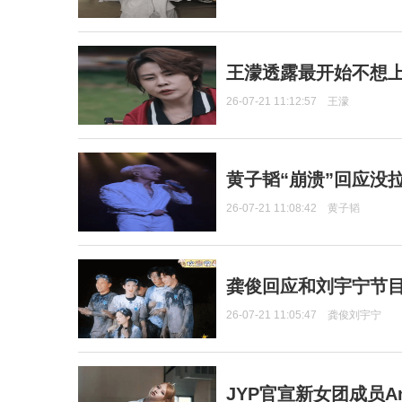
王濛透露最开始不想上
26-07-21 11:12:57
王濛
黄子韬“崩溃”回应没
26-07-21 11:08:42
黄子韬
龚俊回应和刘宇宁节
26-07-21 11:05:47
龚俊刘宇宁
JYP官宣新女团成员Ang