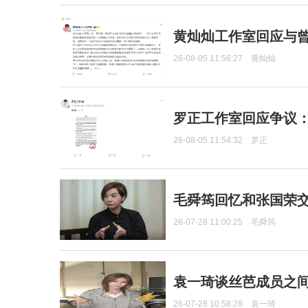
黄灿灿工作室回应与
26-08-05 11:56:27
黄灿灿
罗正工作室回应争议
26-08-05 11:54:32
罗正
毛舜筠回忆和张国荣
26-07-28 11:00:25
毛舜筠
袁一琦谈丝芭成员之
26-07-28 10:58:28
袁一琦