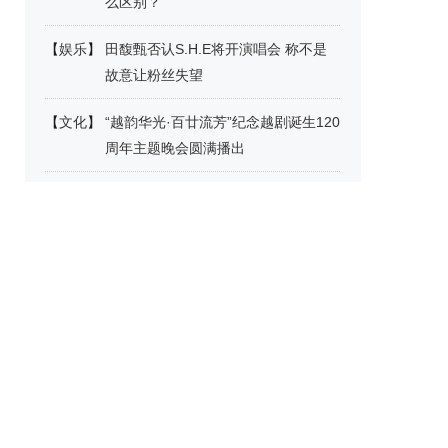
么区别？
【
娱乐
】
田馥甄否认S.H.E将开演唱会 称不是
故意让粉丝失望
【
文化
】
“越韵华光·百廿流芳”纪念越剧诞生120
周年主题晚会圆满播出