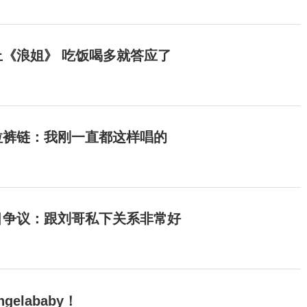
《浪姐》 吃饭喝多就答应了
拉裤链：我刚一直都这样唱的
目争议：跟刘哥私下关系非常好
elababy！