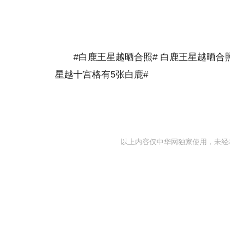
#白鹿王星越晒合照# 白鹿王星越晒
星越十宫格有5张白鹿#
以上内容仅中华网独家使用，未经