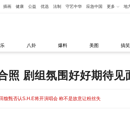
插画
健康
公益
优选
法制
守艺中华
应急中国
更多
地
乐
八卦
爆料
美图
搞笑
合照 剧组氛围好好期待见
田馥甄否认S.H.E将开演唱会 称不是故意让粉丝失
望
田馥甄否认S.H.E将开演唱会 称不是故意让粉丝失
11:08
望
11:08