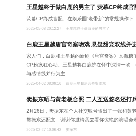
王星越终于做白鹿的男主了 荧幕CP终成官
荧幕CP终成官配。在娱乐圈“老带新”的常规操作
2025-05-08 20:12:27
王星越终于做白鹿的男主了
白鹿王星越唐宫奇案吻戏 悬疑甜宠双线并
家人们，白鹿和王星越的新剧《唐宫奇案》又撒糖
CP粉疯狂心动。王星越将白鹿护在怀中深情一吻
与感情线并行为主
2025-04-02 08:09:16
白鹿王星越唐宫奇案吻戏
樊振东晒与黄老板合照 二人互送签名还打
2月26日，樊振东在个人社交账号晒出了一张和黄老板
樊振东还配文：谢谢你邀请我去看你惊艳的演唱会
2025-02-27 10:06:42
樊振东