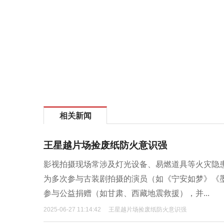
相关新闻
王星越片场捡废纸防火意识强
影视拍摄现场常涉及灯光设备、易燃道具等火灾隐
为多次参与古装剧拍摄的演员（如《宁安如梦》《
参与公益捐赠（如甘肃、西藏地震救援），并...
2025-06-27 11:14:42
王星越片场捡废纸防火意识强