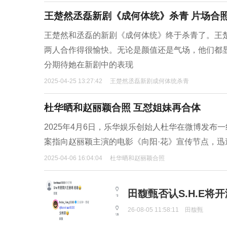
王楚然丞磊新剧《成何体统》杀青 片场合
王楚然和丞磊的新剧《成何体统》终于杀青了。王
两人合作得很愉快。无论是颜值还是气场，他们都
分期待她在新剧中的表现
2025-04-25 13:27:42
王楚然丞磊新剧成何体统杀青
杜华晒和赵丽颖合照 互怼姐妹再合体
2025年4月6日，乐华娱乐创始人杜华在微博发布
案指向赵丽颖主演的电影《向阳·花》宣传节点，迅
2025-04-06 16:04:04
杜华晒和赵丽颖合照
田馥甄否认S.H.E将
26-08-05 11:58:11
田馥甄