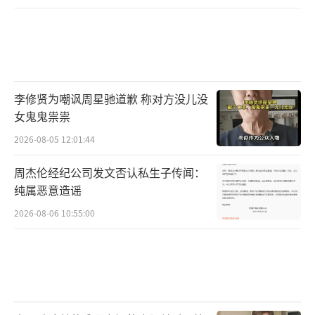
李修贤为嘲讽周星驰道歉 称对方没儿没
女鬼鬼祟祟
2026-08-05 12:01:44
周杰伦经纪公司发文否认私生子传闻：
纯属恶意造谣
2026-08-06 10:55:00