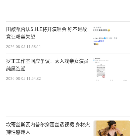
田馥甄否认S.H.E将开演唱会 称不是故
意让粉丝失望
2026-08-05 11:58:11
罗正工作室回应争议：太入戏亲女演员
纯属造谣
2026-08-05 11:54:32
坎蒂丝斯瓦内普尔穿蕾丝透视裙 身材火
辣性感迷人