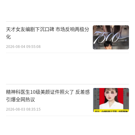
星宇宙新篇章的序曲。
演唱会现场处处体现人文关怀，智能检票
天才女友编剧下沉口碑 市场反响两极分
通道、免费寄存服务、大型喷雾机降温等贴心
化
安排让观众感受到温暖。面对突发暴雨天气，
2026-08-04 09:55:08
现场迅速启动应急预案，发放雨衣、布设避雨
棚、提供热水供应，并调动蓝天救援队进行支
援。火星人在雨停后主动清理场地垃圾，用文
明有序回应了演唱会团队的诚意周全。
精神科医生10级美颜证件照火了 反差感
2025华晨宇火星演唱会佛山站已圆满落
引爆全网热议
幕，下一站将在青岛举行，5月17日继续创造更
2026-08-03 08:35:15
多美丽故事。
（责任编辑：张蕾 TT0001）