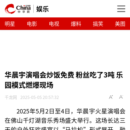
娱乐
明星
电影
电视
爆料
搞笑
美图
华晨宇演唱会炒饭免费 粉丝吃了3吨 乐
园模式燃爆现场
千龙网
2025-05-05 20:57:32
2025年5月2日至4日，华晨宇火星演唱会
在佛山千灯湖音乐秀场盛大举行。这场长达三
天的户外狂欢盛宴以“马拉松”形式展开，融