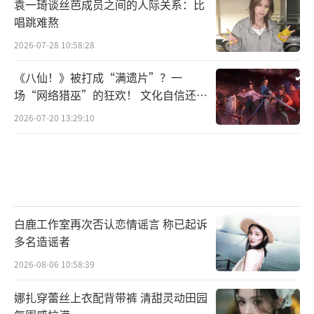
袁一琦谈丝芭成员之间的人际关系：比
唱跳难熬
2026-07-28 10:58:28
《八仙！》被打成“满遗片”？一
场“网络猎巫”的狂欢！ 文化自信还是
焦虑？
2026-07-20 13:29:10
白鹿工作室再次否认恋情谣言 称已起诉
多名造谣者
2026-08-06 10:58:39
娜扎穿蕾丝上衣配背带裤 清甜灵动田园