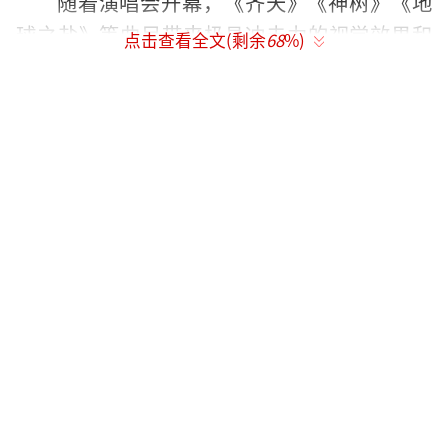
随着演唱会开幕，《齐天》《神树》《地
球之盐》等曲目带来极具冲击力的视觉效果和
点击查看全文(剩余
68
%)
科技感，现场山形镜面屏错落有致，犹如一座
未来城市矗立。奥运舞美团队设计的机械臂、
动态地屏等元素使舞台随音乐节奏变化，呈现
出赛博朋克风格。透明移动花房在《好想爱这
个世界啊》的演绎中展现出梦幻的一隅天地。
落雪、烟火、水炮、彩条等各种氛围设计更增
添了异时空的浪漫氛围。
此次佛山站演唱会的歌单全新编排，华晨
宇在三天里共演唱了100多首歌曲，包括经典曲
目和“回忆杀”返场。从《烟火里的尘埃》到
《七重人格》，再到《疯人院》，他展现了强
大的唱功和专业性。场地布置上除了各类吃喝