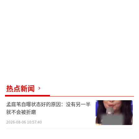
玩乐摊位，“晨宇炒饭摊”也赫然入驻，创
下“3天吃掉3吨炒饭”的记录。此外，火星演
唱会还与中国美院合作，打造了全新主题装置
艺术展“怪诞回旋曲”。
演唱会第三日，华晨宇穿上日出场演唱会
服装，在安可环节复刻当时的经典造型。大屏
画面切至“日出战神”返场，全场尖叫喝彩。2
000台无人机在《向阳而生》的歌声里不断变化
热点新闻
为专属火星的标志和密语，见证了华晨宇与火
星人双向奔赴的初心。
孟庭苇自曝状态好的原因：没有另一半
就不会被折磨
在安可环节，华晨宇透露了未来演唱会的
2026-08-06 10:57:40
新模式创意，预计将在今年底或明年初实现。
这场佛山演唱会既是日出精神的延续，也是火