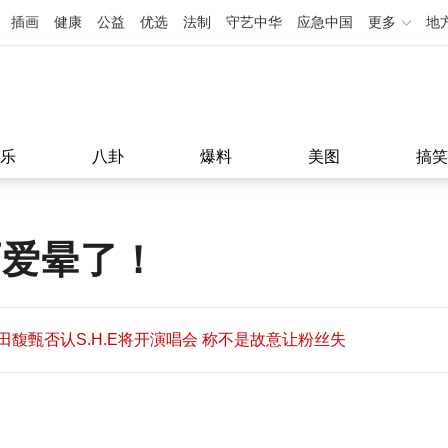
插画
健康
公益
优选
法制
守艺中华
应急中国
更多
地
乐
八卦
爆料
美图
搞笑
可爱晕了！
田馥甄否认S.H.E将开演唱会 称不是故意让粉丝失
望
田馥甄否认S.H.E将开演唱会 称不是故意让粉丝失
11:08
望
11:08