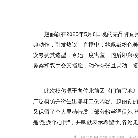
赵丽颖在2025年5月8日晚的某品牌
典动作，引发热议。直播中，她佩戴粉色
次夸赞其造型，令她一度害羞，随后即兴
鼻梁和双手交叉挡脸，动作夸张且灵动，
此次模仿源于向佐此前因《门前宝地》
广泛模仿并衍生出趣味二创内容。赵丽颖的
又保留了个人灵动特质，部分粉丝调侃她“
是“想换个心情”，并幽默表示希望“到各处
以上内容仅中华网独家使用，未经