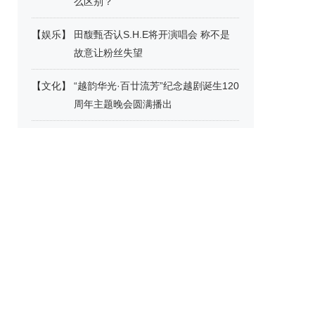
么区别？
【
娱乐
】
田馥甄否认S.H.E将开演唱会 称不是
故意让粉丝失望
【
文化
】
“越韵华光·百廿流芳”纪念越剧诞生120
周年主题晚会圆满播出