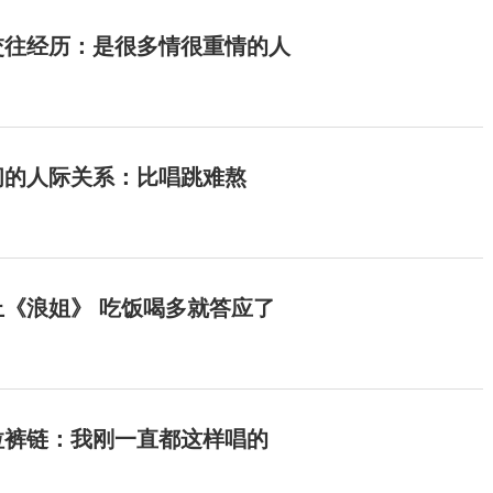
交往经历：是很多情很重情的人
间的人际关系：比唱跳难熬
《浪姐》 吃饭喝多就答应了
拉裤链：我刚一直都这样唱的