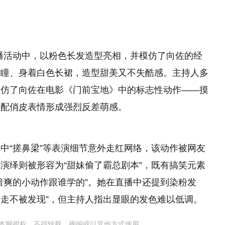
直播活动中，以粉色长发造型亮相，并模仿了向佐的经
美瞳、身着白色长裙，造型甜美又不失酷感。主持人多
模仿了向佐在电影《门前宝地》中的标志性动作——摸
搭配俏皮表情形成强烈反差萌感。
中“搓鼻梁”等表演细节意外走红网络，该动作被网友
演绎则被形容为“甜妹偷了霸总剧本”，既有搞笑元素
暗爽的小动作跟谁学的”。她在直播中还提到染粉发
走走不被发现”，但主持人指出显眼的发色难以低调。
本网授权，不得转载、摘编或以其他方式使用。