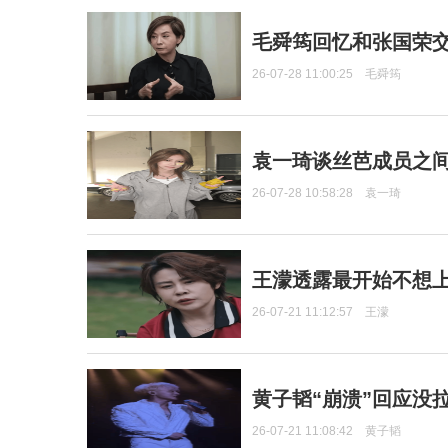
毛舜筠回忆和张国荣
26-07-28 11:00:25
毛舜筠
袁一琦谈丝芭成员之
26-07-28 10:58:28
袁一琦
王濛透露最开始不想上
26-07-21 11:12:57
王濛
黄子韬“崩溃”回应没
26-07-21 11:08:42
黄子韬