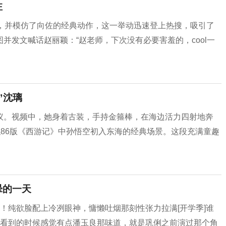
注
相，并模仿了向佐的经典动作，这一举动迅速登上热搜，吸引了
并发文喊话赵丽颖：“赵老师，下次没有必要害羞的，cool一
”沈璃
议。视频中，她身着古装，手持金箍棒，在海边活力四射地奔
似86版《西游记》中孙悟空初入东海的经典场景。这段充满童趣
晕的一天
！纯欲脸配上冷冽眼神，慵懒吐烟那刻性张力拉满[开学季]谁
眼看到的时候感觉有点潘玉良那味道，就是巩俐之前演过那个角