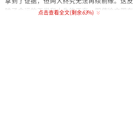
拿到了证据，但两人终究无法再续前缘。这反
映了命运的无常和人生的无奈，即使徐文国在
点击查看全文(剩余
63
%)
事业上取得了成功，在情感方面却始终无法圆
满。
杜湘东从一个一心想调到刑警队的小伙
子，因徐文国越狱事件背负污点，最终变成了
头发花白的狱警。但在结局中，两人的关系有
了微妙的变化。杜湘东拒绝调职刑警队、坚持
留在看守所，他和徐文国在经历了多年的恩怨
纠葛后，都不再是当年的自己，某种程度上实
现了一种和解。这象征着他们都在命运的洗礼
中，对人生有了新的认识和感悟，不再仅仅局
限于过去的仇恨与追逐，而是看到了更复杂的
人性和时代背景下个人的无奈。悬镜电视剧结