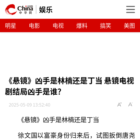
娱乐
明星
电影
电视
爆料
搞笑
美图
《悬镜》凶手是林楠还是丁当 悬镜电视
剧结局凶手是谁？
2025-05-09 13:52:40
《悬镜》凶手是林楠还是丁当
徐文国以富豪身份归来后，试图扳倒唐尧