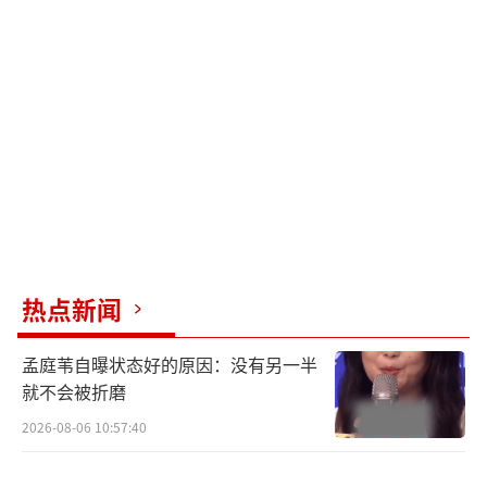
局凶手是谁
作为邪教组织的核心执行者，他伪装成警
局文职人员，利用职务之便掩盖罪证，指挥信
徒按北斗七星布局抛尸，还以冷冻分尸的方式
完成永生献祭仪式。因DNA比对疏漏暴露身
份，在逃亡中被徐骁围捕，拒捕时坠楼身亡。
林国强的邻居，看似是普通的家庭主妇，
实则藏有修炼长生功法的心法，是邪教长生祭
热点新闻
的传承者，其家族主导了跨越百年的献祭阴
孟庭苇自曝状态好的原因：没有另一半
谋。她接近林国强既为赎罪，也为完成七星连
就不会被折磨
珠的终极仪式。在温情面具被撕破后，她选择
2026-08-06 10:57:40
自焚，与罪证同归于尽。