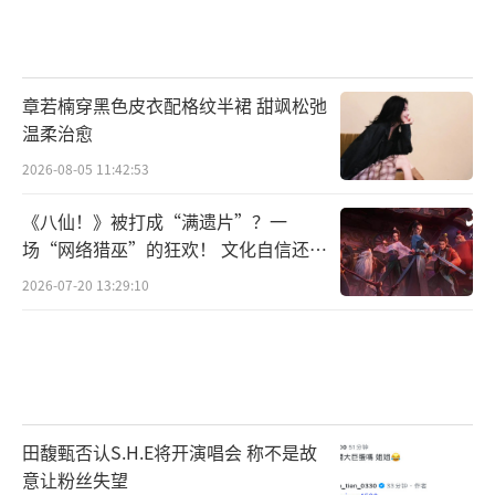
章若楠穿黑色皮衣配格纹半裙 甜飒松弛
温柔治愈
2026-08-05 11:42:53
《八仙！》被打成“满遗片”？一
场“网络猎巫”的狂欢！ 文化自信还是
焦虑？
2026-07-20 13:29:10
田馥甄否认S.H.E将开演唱会 称不是故
意让粉丝失望