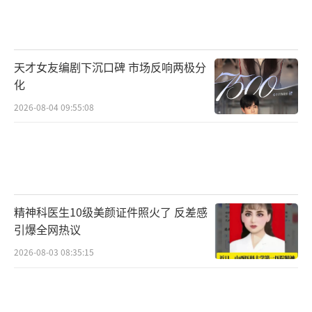
表面是协助破案的美女教授，实为幕后黑
手操控的棋子。她以民俗研究为幌子，利用学
术资源策划抛尸布局，伪造基因数据支撑长生
天才女友编剧下沉口碑 市场反响两极分
谎言。罪行败露后，丁当在实验室与犯罪证据
化
同归于尽。
（责任编辑：于浩淙 Hzx0176）
2026-08-04 09:55:08
精神科医生10级美颜证件照火了 反差感
引爆全网热议
2026-08-03 08:35:15