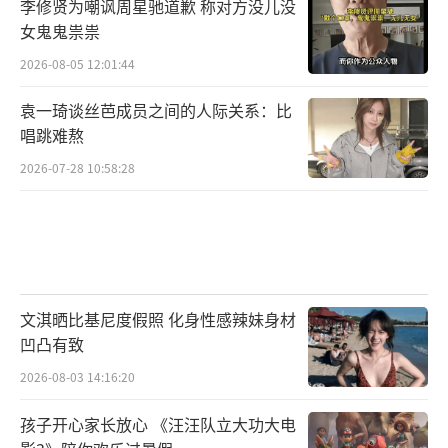
李修贤为嘲讽周星驰道歉 称对方没儿没
女鬼鬼祟祟
2026-08-05 12:01:44
袁一琦谈丝芭成员之间的人际关系：比
唱跳难熬
2026-07-28 10:58:28
文淇晒比基尼度假照 化身性感辣妹身材
凹凸有致
2026-08-03 14:16:20
孩子开心家长放心 《汪汪队立大功大电