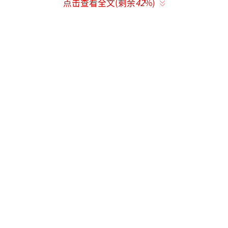
主张以运动员的专注精神面对挑战：
点击查看全文(剩余
42
%)
无惧输赢：摆脱结果焦虑，通过过程积累
实现自我突破。
专注当下：如同赛场紧盯球的轨迹，专注
眼前目标而非外界干扰。
展现自我：鼓励摒除杂念，在关键时刻充
分释放潜力。
他多次呼吁“珍惜不可复制的瞬间”，认
为犹豫不决会错失成长机遇，而大胆行动则是
突破舒适区的关键。这一观点与其在2025年加
盟德甲联赛、主动寻求技术突破的选择形成呼
应。
（责任编辑：于浩淙 Hzx0176）