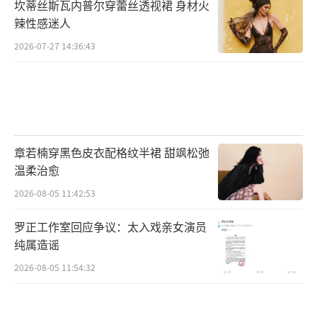
坎蒂丝斯瓦内普尔穿蕾丝透视裙 身材火
辣性感迷人
2026-07-27 14:36:43
章若楠穿黑色皮衣配格纹半裙 甜飒松弛
温柔治愈
2026-08-05 11:42:53
罗正工作室回应争议：太入戏亲女演员
纯属造谣
2026-08-05 11:54:32