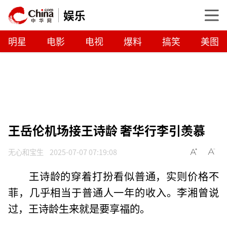
娱乐
明星
电影
电视
爆料
搞笑
美图
王岳伦机场接王诗龄 奢华行李引羡慕
无心和宝生
2025-07-07 07:19:08
王诗龄的穿着打扮看似普通，实则价格不
菲，几乎相当于普通人一年的收入。李湘曾说
过，王诗龄生来就是要享福的。