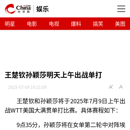
娱乐
明星
电影
电视
爆料
搞笑
美图
王楚钦孙颖莎明天上午出战单打
2025-07-09 10:21:09
王楚钦和孙颖莎将于2025年7月9日上午出
战WTT美国大满贯单打比赛。具体赛程如下：
9点35分，孙颖莎将在女单第二轮中对阵埃