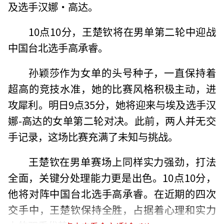
及选手汉娜・高达。
10点10分，王楚钦将在男单第二轮中迎战
中国台北选手高承睿。
孙颖莎作为女单的头号种子，一直保持着
超高的竞技水准，她的比赛风格积极主动，进
攻犀利。明日9点35分，她将迎来与埃及选手汉
娜-高达的女单第二轮对决。此前，两人并无交
手记录，这场比赛充满了未知与挑战。
王楚钦在男单赛场上同样实力强劲，打法
全面，关键分处理能力更是出色。10点10分，
他将对阵中国台北选手高承睿。在近期的四次
交手中，王楚钦保持全胜，占据着心理和实力