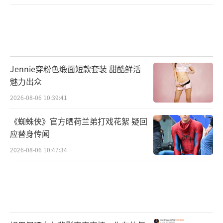
Jennie穿粉色缎面短款套装 甜酷鲜活
魅力出众
2026-08-06 10:39:41
《蜘蛛侠》官方晒荷兰弟打戏花絮 疑回
应替身传闻
2026-08-06 10:47:34