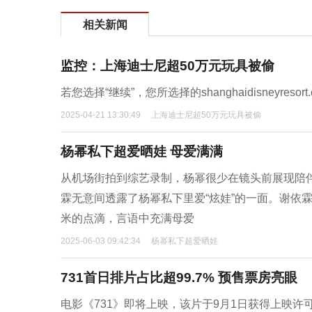
相关新闻
监控：上海迪士尼超50万元玩具被偷
若您选择“继续”，您所选择的shanghaidisneyres
2025-04-21 13:30:49
上海迪士尼超50万元玩具被偷
杨幂私下超爱晒娃 母爱满满
从机场街拍到综艺录制，杨幂很少在镜头前展现陪
霖无意间透露了杨幂私下里爱“炫娃”的一面。谢依
米的点滴，言语中充满母爱
2025-06-03 09:42:34
杨幂私下超爱晒娃
731首日排片占比超99.7% 预售票房亮眼
电影《731》即将上映，该片于9月1日获得上映许