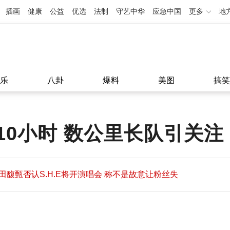
插画
健康
公益
优选
法制
守艺中华
应急中国
更多
地
乐
八卦
爆料
美图
搞笑
10小时 数公里长队引关注
田馥甄否认S.H.E将开演唱会 称不是故意让粉丝失
望
田馥甄否认S.H.E将开演唱会 称不是故意让粉丝失
11:08
望
11:08