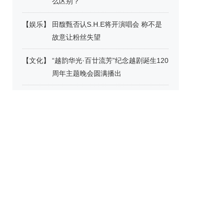
么区别？
【
娱乐
】
田馥甄否认S.H.E将开演唱会 称不是
故意让粉丝失望
【
文化
】
“越韵华光·百廿流芳”纪念越剧诞生120
周年主题晚会圆满播出