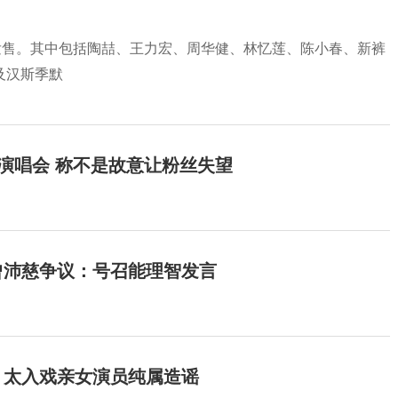
发售。其中包括陶喆、王力宏、周华健、林忆莲、陈小春、新裤
及汉斯季默
开演唱会 称不是故意让粉丝失望
曾沛慈争议：号召能理智发言
：太入戏亲女演员纯属造谣