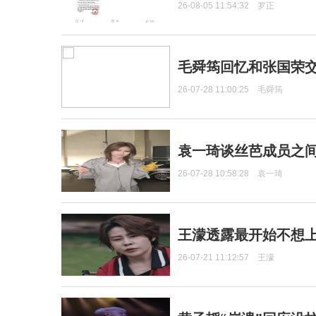
26-08-05 11:54:32
罗正
毛舜筠回忆和张国荣
26-07-28 11:00:25
毛舜筠
袁一琦谈丝芭成员之
26-07-28 10:58:28
袁一琦
王濛透露最开始不想上
26-07-21 11:12:57
王濛