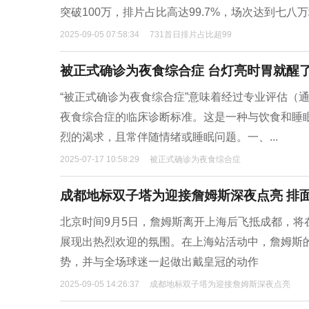
突破100万，排片占比高达99.7%，场次达到七
2025-09-05 07:58:34
731首日排片占比超99
被正式确诊为夜食综合症 台灯亮时胃就醒了
“被正式确诊为夜食综合症”意味着经过专业评估（
夜食综合症的临床诊断标准。这是一种与饮食和睡
烈的渴求，且常伴随情绪或睡眠问题。一、...
2025-07-17 10:58:29
被正式确诊为夜食综合症
成都地标双子塔为迎接詹姆斯深夜点亮 排
北京时间9月5日，詹姆斯离开上海后飞抵成都，
展现出热烈欢迎的氛围。在上海站活动中，詹姆斯
势，并与全场球迷一起做出戴皇冠的动作
2025-09-05 14:26:37
成都地标双子塔为迎接詹姆斯深夜点亮