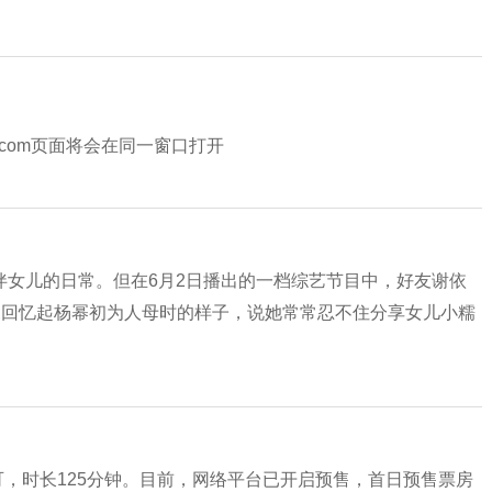
ort.com页面将会在同一窗口打开
伴女儿的日常。但在6月2日播出的一档综艺节目中，好友谢依
霖回忆起杨幂初为人母时的样子，说她常常忍不住分享女儿小糯
可，时长125分钟。目前，网络平台已开启预售，首日预售票房