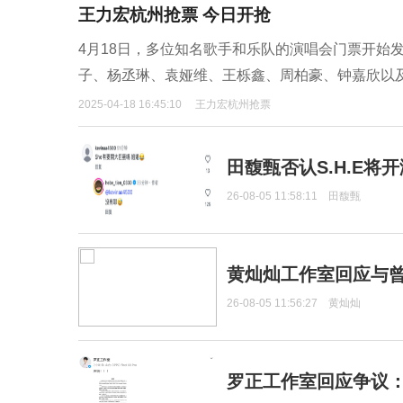
王力宏杭州抢票 今日开抢
4月18日，多位知名歌手和乐队的演唱会门票开始
子、杨丞琳、袁娅维、王栎鑫、周柏豪、钟嘉欣以
2025-04-18 16:45:10
王力宏杭州抢票
田馥甄否认S.H.E将
26-08-05 11:58:11
田馥甄
黄灿灿工作室回应与
26-08-05 11:56:27
黄灿灿
罗正工作室回应争议