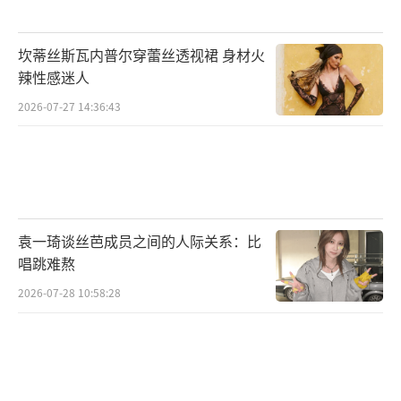
类”的存在——仁科。他天马行空的想法总是让
人眼前一亮，提出的创意也常常带来惊喜。然
坎蒂丝斯瓦内普尔穿蕾丝透视裙 身材火
而，仁科虽然有很多点子，却难以亲自落实。
辣性感迷人
例如在举办歌会时，仁科作为导师提出了多个
2026-07-27 14:36:43
创意，却被组内成员一一否决。因此，仁科需
要一个可以帮助他执行创意的人，他选择了徐
志胜。去年修铁路时，仁科让徐志胜担任“工
头”；今年他想修飞机，又把徐志胜拉来继续
袁一琦谈丝芭成员之间的人际关系：比
充当“工头”。虽然徐志胜平时看起来是个插
唱跳难熬
科打诨的角色，但当他认真起来，确实非常靠
2026-07-28 10:58:28
谱，还能调动其他人的积极性。
尽管在这一季的《五十公里桃花坞》中，
徐志胜的“咖位”可能排在倒数，但他的“核