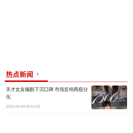
是自觉地与不同的新成员搭档，比如蔡文静、
汪峰、许昕、董思成等人，在他的带领下，创
造了许多搞笑场面。
节目中经常有一些竞技类活动，输赢并不
是最重要的，但有些文艺类活动，如“电影
节”，输掉会让人觉得丢面子。尽管这只是娱
乐性质的活动，但大部分都是演员，谁不希望
热点新闻
在自己的专业领域里表现出色呢？如果最终成
绩不好，作品还可能被“销毁”。这时，徐志
天才女友编剧下沉口碑 市场反响两极分
胜的出现就显得尤为重要。他不怕被调侃，愿
化
意站出来为大家“托底”，甚至主动要求担任
2026-08-04 09:55:08
导演。
除了徐志胜，节目里还有个非常“另