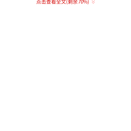
点击查看全文(剩余
70
%)
有观众发起投票，选出这一季最搞笑的环
节，结果董思成的典当笑容和汪峰的美容环节
位列第一，孟子义和徐志胜是这两个环节的核
心推手。许昕也尝试过“孟琦琦”的消费体
验，但由于孟子义和徐志胜不在场，效果大打
折扣。
《五十公里桃花坞》是一档以“社交观
察”为主的节目，对参与嘉宾的“社交责任
感”要求较高。随着老成员逐渐淡出，徐志胜
成了这一季中唯一一个肩负起“社交责任”的
人物。从第一期开始，他总是主动带动新人，
无论是分房时的选择还是活动中的合作，总能
找到与新成员的契合点。为了节目效果，他总