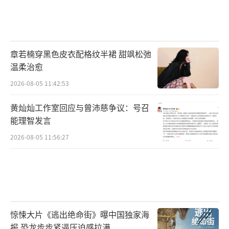
章若楠穿黑色皮衣配格纹半裙 甜飒松弛
温柔治愈
2026-08-05 11:42:53
黄灿灿工作室回应与曾沛慈争议：号召
能理智发言
2026-08-05 11:56:27
惊悚大片《逃出绝命街》曝中国独家海
报 恐龙步步紧逼压迫感拉满