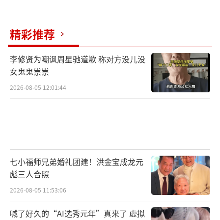
心地位”绝对可以排在最前面。
（责任编辑：卢其龙 CL0882）
精彩推荐
李修贤为嘲讽周星驰道歉 称对方没儿没
女鬼鬼祟祟
2026-08-05 12:01:44
七小福师兄弟婚礼团建！洪金宝成龙元
彪三人合照
2026-08-05 11:53:06
喊了好久的“AI选秀元年”真来了 虚拟