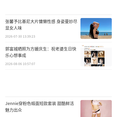
张馨予比基尼大片慵懒性感 身姿曼妙尽
显女人味
2026-07-30 13:39:23
郭富城晒照为方媛庆生：祝老婆生日快
乐心想事成
2026-08-06 10:57:07
Jennie穿粉色缎面短款套装 甜酷鲜活
魅力出众