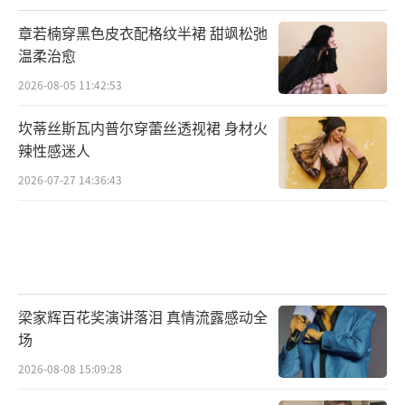
章若楠穿黑色皮衣配格纹半裙 甜飒松弛
温柔治愈
2026-08-05 11:42:53
坎蒂丝斯瓦内普尔穿蕾丝透视裙 身材火
辣性感迷人
2026-07-27 14:36:43
梁家辉百花奖演讲落泪 真情流露感动全
场
2026-08-08 15:09:28