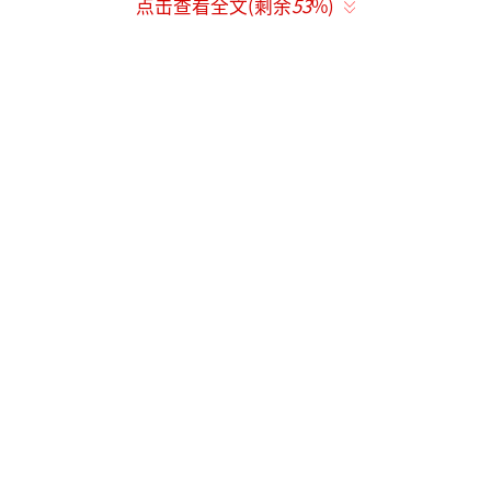
点击查看全文(剩余
53
%)
或成其转型关键。
虞书欣饰演的女飞贼沈知意需完成从江湖
到商会的蜕变，30余套造型与大量打戏挑战不
小。如果刘涛出演其对手戏角色（如盐商家族
长辈或权谋势力代表），两人“柔中带刚”的
气质碰撞将极具看点。此前刘涛在《开端》中
与赵今麦的母女戏广受好评，此次能否为虞书
欣的演技进阶助力，值得期待。
该剧编剧张巍擅长女性成长叙事，导演洪
泠以情感细腻见长。刘涛近年因《大宋宫词》
等剧口碑波动，若能在强剧本支撑下展现多层
次演技，有望扭转观众对其“程式化表演”的
质疑。无锡实景拍摄与4K无人机光影秀打造的