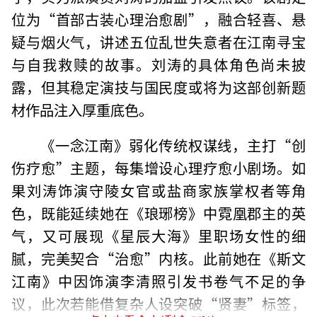
位为“首部古装心理治愈剧”，融合轻喜、悬
疑与烟火气，讲述五位乱世失意者在江南寻宝
与自我救赎的故事。刘涛的具体角色尚未披
露，但其稳定演技与国民度或将为这部创新题
材作品注入厚重底色。
《一念江南》弱化传统权谋线，主打“创
伤疗愈”主题，每集增设心理疗愈小剧场。如
果刘涛饰演守陵女官或盐商家族掌权者等角
色，既能延续她在《琅琊榜》中霓凰郡主的英
气，又可展现《星辰大海》里职场女性的细
腻，完美契合“治愈”内核。此前她在《斯文
江南》中因饰演李清照引发书卷气不足的争
议，此次若能借复杂人设突破“贤妻”标签，