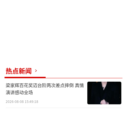
江南美学，也将为其角色增添视觉魅力。
尽管《一念江南》焦点集中于虞书欣的王
炸女主线，刘涛的加入无疑为剧集增添了品质
保障。若角色设定出彩，这位国民度极高的演
员或将在轻喜治愈赛道上找到新突破，与年轻
主演共谱一曲乱世江南的温暖篇章。
（责任编辑：
卢其龙 CL0882）
热点新闻
梁家辉百花奖迈台阶两次差点摔倒 真情
演讲感动全场
2026-08-08 15:49:18