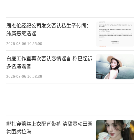
周杰伦经纪公司发文否认私生子传闻：
纯属恶意造谣
2026-08-06 10:55:00
白鹿工作室再次否认恋情谣言 称已起诉
多名造谣者
2026-08-06 10:58:39
娜扎穿蕾丝上衣配背带裤 清甜灵动田园
氛围感拉满