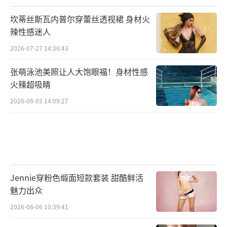
坎蒂丝斯瓦内普尔穿蕾丝透视裙 身材火
辣性感迷人
2026-07-27 14:36:43
张萌泳池美照让人大饱眼福！身材性感
火辣超吸睛
2026-08-03 14:09:27
Jennie穿粉色缎面短款套装 甜酷鲜活
魅力出众
2026-08-06 10:39:41