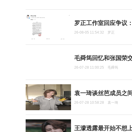
罗正工作室回应争议
26-08-05 11:54:32
罗正
毛舜筠回忆和张国荣
26-07-28 11:00:25
毛舜筠
袁一琦谈丝芭成员之
26-07-28 10:58:28
袁一琦
王濛透露最开始不想上