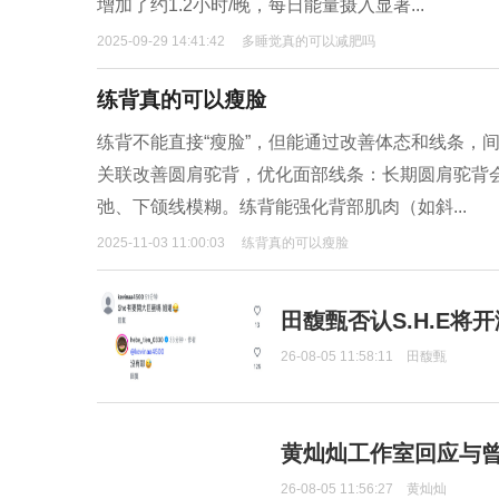
增加了约1.2小时/晚，每日能量摄入显著...
2025-09-29 14:41:42
多睡觉真的可以减肥吗
练背真的可以瘦脸
练背不能直接“瘦脸”，但能通过改善体态和线条，
关联改善圆肩驼背，优化面部线条：长期圆肩驼背
弛、下颌线模糊。练背能强化背部肌肉（如斜...
2025-11-03 11:00:03
练背真的可以瘦脸
田馥甄否认S.H.E将
26-08-05 11:58:11
田馥甄
黄灿灿工作室回应与
26-08-05 11:56:27
黄灿灿