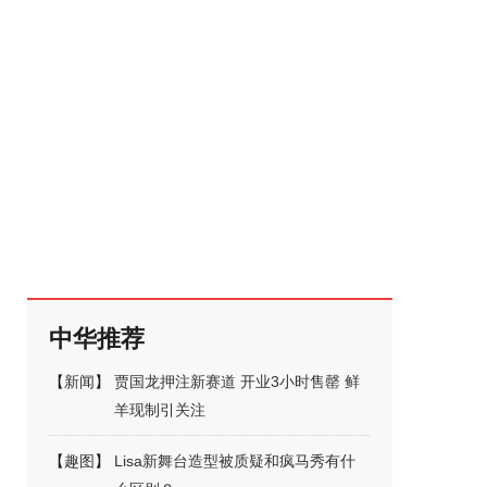
中华推荐
【
新闻
】
贾国龙押注新赛道 开业3小时售罄 鲜
羊现制引关注
【
趣图
】
Lisa新舞台造型被质疑和疯马秀有什