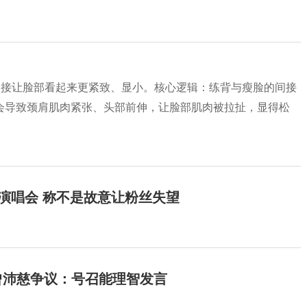
间接让脸部看起来更紧致、显小。核心逻辑：练背与瘦脸的间接
会导致颈肩肌肉紧张、头部前伸，让脸部肌肉被拉扯，显得松
开演唱会 称不是故意让粉丝失望
曾沛慈争议：号召能理智发言