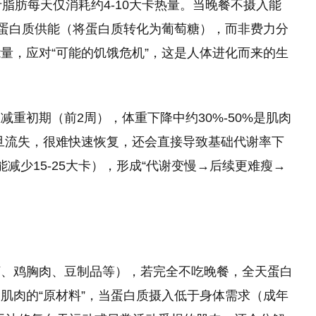
脂肪每天仅消耗约4-10大卡热量。当晚餐不摄入能
的蛋白质供能（将蛋白质转化为葡萄糖），而非费力分
量，应对“可能的饥饿危机”，这是人体进化而来的生
重初期（前2周），体重下降中约30%-50%是肌肉
一旦流失，很难快速恢复，还会直接导致基础代谢率下
减少15-25大卡），形成“代谢变慢→后续更难瘦→
虾、鸡胸肉、豆制品等），若完全不吃晚餐，全天蛋白
肌肉的“原材料”，当蛋白质摄入低于身体需求（成年