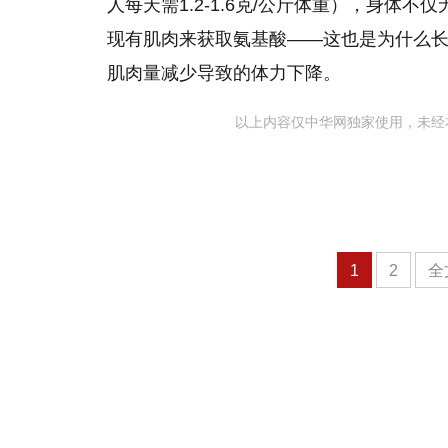
人每天需1.2-1.6克/公斤体重），身体
现有肌肉来获取氨基酸——这也是为什么长
肌肉量减少导致的体力下降。
以上内容仅中华网独家使用，未经
1
2
全