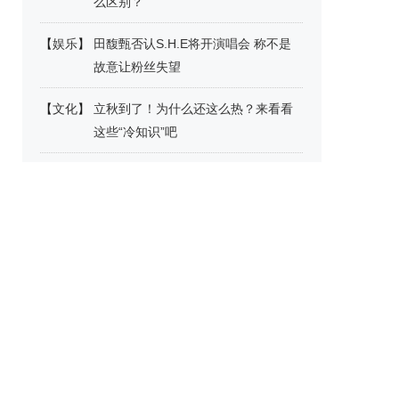
么区别？
【
娱乐
】
田馥甄否认S.H.E将开演唱会 称不是
故意让粉丝失望
【
文化
】
立秋到了！为什么还这么热？来看看
这些“冷知识”吧