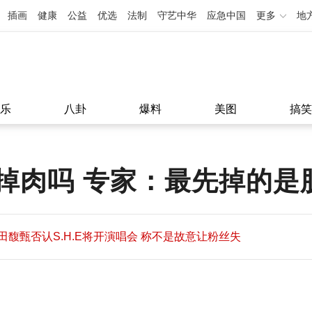
插画
健康
公益
优选
法制
守艺中华
应急中国
更多
地
乐
八卦
爆料
美图
搞笑
掉肉吗 专家：最先掉的是
田馥甄否认S.H.E将开演唱会 称不是故意让粉丝失
望
田馥甄否认S.H.E将开演唱会 称不是故意让粉丝失
11:08
望
11:08