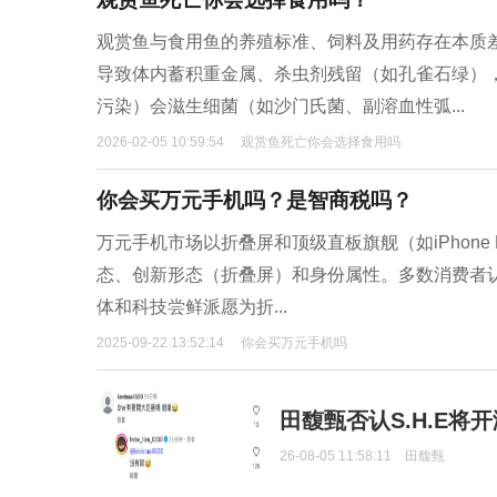
观赏鱼与食用鱼的养殖标准、饲料及用药存在本质
导致体内蓄积重金属、杀虫剂残留（如孔雀石绿）
污染）会滋生细菌（如沙门氏菌、副溶血性弧...
2026-02-05 10:59:54
观赏鱼死亡你会选择食用吗
你会买万元手机吗？是智商税吗？
万元手机市场以折叠屏和顶级直板旗舰（如iPhone P
态、创新形态（折叠屏）和身份属性。多数消费者
体和科技尝鲜派愿为折...
2025-09-22 13:52:14
你会买万元手机吗
田馥甄否认S.H.E将
26-08-05 11:58:11
田馥甄