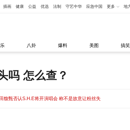
插画
健康
公益
优选
法制
守艺中华
应急中国
更多
地
乐
八卦
爆料
美图
搞笑
头吗 怎么查？
田馥甄否认S.H.E将开演唱会 称不是故意让粉丝失
望
田馥甄否认S.H.E将开演唱会 称不是故意让粉丝失
11:08
望
11:08