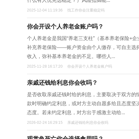
什么有人优先选稳定？）风险抵御能...
2025-12-04 11:19:36
找工作你会注重稳定吗
你会开设个人养老金账户吗？
个人养老金是我国“养老三支柱”（基本养老保险+
补充养老保险——账户资金由个人缴存，可自主选
收入，弥补基本养老金的不足。哪些人...
2025-11-28 16:17:20
你会开设个人养老金账户吗
亲戚还钱给利息你会收吗？
是否收取亲戚还钱时给的利息，主要取决于双方的
款时明确约定利息，或对方主动自愿多给且态度坚决
态度。若未约定利息，对方出于感激主动给...
2026-02-24 16:29:15
亲戚还钱给利息你会收吗
观赏鱼死亡你会选择食用吗？