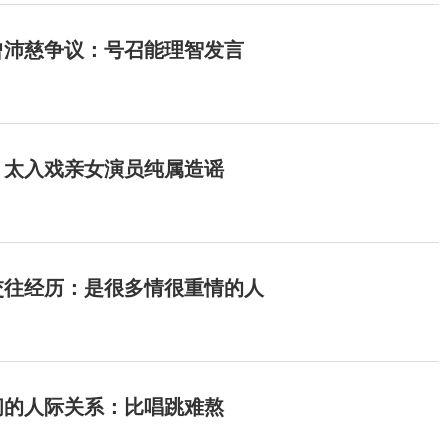
曾沛慈争议：号召能理智发言
：太入戏亲女演员纯属造谣
交往经历：是很多情很重情的人
间的人际关系：比唱跳难熬