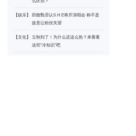
么区别？
【
娱乐
】
田馥甄否认S.H.E将开演唱会 称不是
故意让粉丝失望
【
文化
】
立秋到了！为什么还这么热？来看看
这些“冷知识”吧