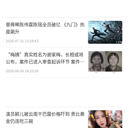
曾舜晞陈伟霆陈瑶全员破亿 《九门》热
度飙升
2026-07-31 13:28:43
“梅姨”真实姓名为谢家梅，长相或将
公布，案件已进入审查起诉环节 案件迎
来新进展
2026-08-06 14:10:36
演员颖儿被云南干巴菌价格吓到 贵比黄
金仍连吃三碗