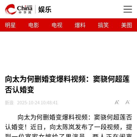
娱乐
明星
电影
电视
爆料
搞笑
美图
向太为何删婚变爆料视频：窦骁何超莲
否认婚变
新浪
2025-10-24 10:48:41
向太为何删婚变爆料视频：窦骁何超莲否
认婚变！近日，向太陈岚发布了一段视频，提
到一位富家女嫁给了男演员，两人正在闹离