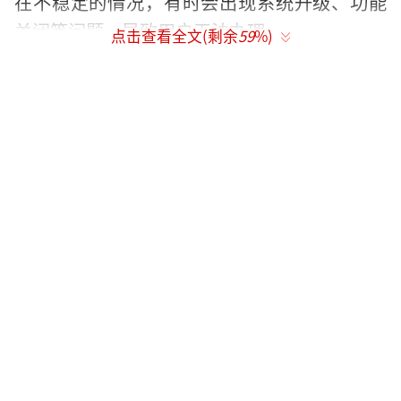
在不稳定的情况，有时会出现系统升级、功能
关闭等问题，导致用户无法办理。
点击查看全文(剩余
59
%)
办理流程复杂：eSIM的办理目前只能线下
进行，且必须本人前往运营商自营营业厅，不
能代办。办理时需要携带本人有效身份证件、
手机等，若要将实体卡转eSIM，还需带上原有
的实体卡。换手机时，eSIM号码不能随意迁
移，通常需要前往营业厅请工作人员操作，这
对于经常换机的用户来说非常不方便。
设备兼容性有限：并非所有手机都支持eSI
M功能，且支持eSIM的手机型号大多为高端机
型。此外，国际版手机在国内使用eSIM可能会
受到限制，如美版、日版的iPhone，即使支持