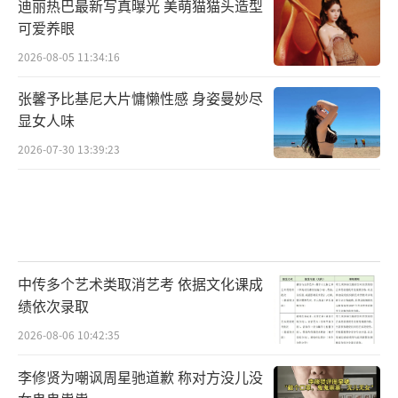
迪丽热巴最新写真曝光 美萌猫猫头造型
可爱养眼
2026-08-05 11:34:16
张馨予比基尼大片慵懒性感 身姿曼妙尽
显女人味
2026-07-30 13:39:23
中传多个艺术类取消艺考 依据文化课成
绩依次录取
2026-08-06 10:42:35
李修贤为嘲讽周星驰道歉 称对方没儿没