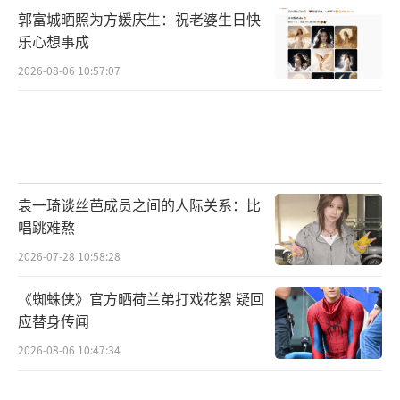
郭富城晒照为方媛庆生：祝老婆生日快
乐心想事成
2026-08-06 10:57:07
袁一琦谈丝芭成员之间的人际关系：比
唱跳难熬
2026-07-28 10:58:28
《蜘蛛侠》官方晒荷兰弟打戏花絮 疑回
应替身传闻
2026-08-06 10:47:34