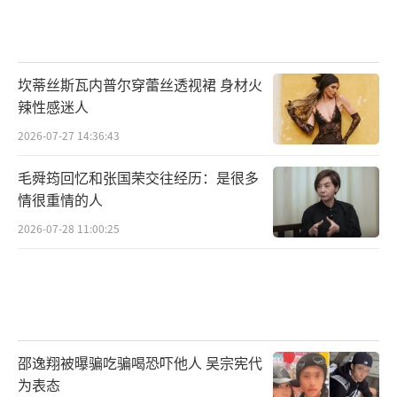
坎蒂丝斯瓦内普尔穿蕾丝透视裙 身材火
辣性感迷人
2026-07-27 14:36:43
毛舜筠回忆和张国荣交往经历：是很多
情很重情的人
2026-07-28 11:00:25
邵逸翔被曝骗吃骗喝恐吓他人 吴宗宪代
为表态