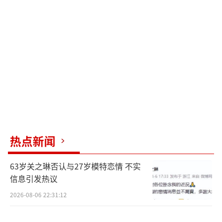
eSIM，国内运营商也可能不予办理。
办eSIM卡有年龄限制吗？
办理eSIM卡有年龄限制，三大运营商的规
定有所不同。
中国电信：目前eSIM业务处于试运营阶
段，此前因系统升级维护等原因，曾规定办理
用户年龄需在18岁至60岁之间，但从2025年10
热点新闻
月24日起，已恢复为60岁以上老人办理。
中国移动：要求用户年满18岁即可办理，
63岁关之琳否认与27岁模特恋情 不实
信息引发热议
并无年龄上限要求。
2026-08-06 22:31:12
中国联通：要求用户年满16岁即可办理，
也没有年龄上限要求。