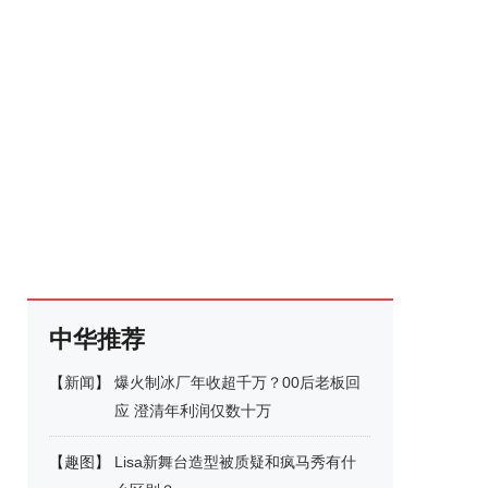
中华推荐
【
新闻
】
爆火制冰厂年收超千万？00后老板回
应 澄清年利润仅数十万
【
趣图
】
Lisa新舞台造型被质疑和疯马秀有什