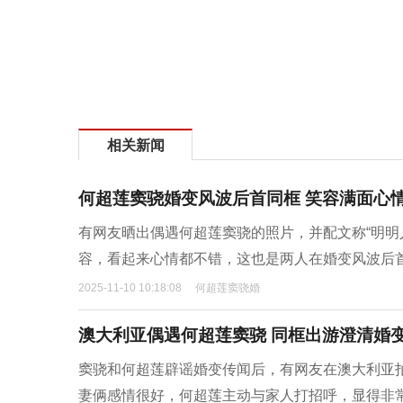
相关新闻
何超莲窦骁婚变风波后首同框 笑容满面心
有网友晒出偶遇何超莲窦骁的照片，并配文称“明明
容，看起来心情都不错，这也是两人在婚变风波后
2025-11-10 10:18:08
何超莲窦骁婚
澳大利亚偶遇何超莲窦骁 同框出游澄清婚
窦骁和何超莲辟谣婚变传闻后，有网友在澳大利亚
妻俩感情很好，何超莲主动与家人打招呼，显得非