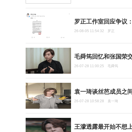
罗正工作室回应争议
26-08-05 11:54:32
罗正
毛舜筠回忆和张国荣
26-07-28 11:00:25
毛舜筠
袁一琦谈丝芭成员之
26-07-28 10:58:28
袁一琦
王濛透露最开始不想上