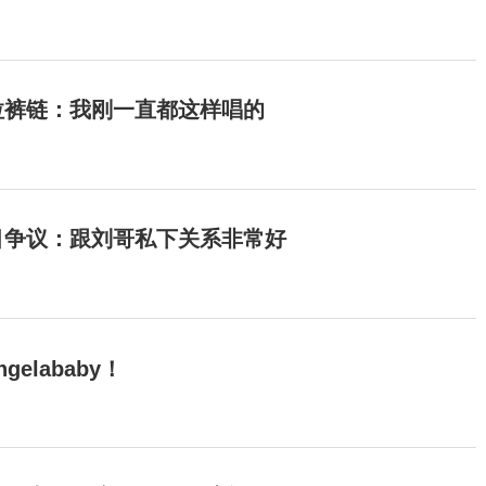
拉裤链：我刚一直都这样唱的
目争议：跟刘哥私下关系非常好
elababy！