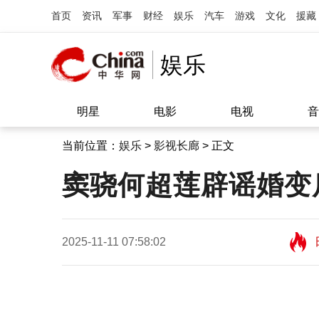
首页
资讯
军事
财经
娱乐
汽车
游戏
文化
援藏
娱乐
明星
电影
电视
音
当前位置：
娱乐
>
影视长廊
> 正文
窦骁何超莲辟谣婚变
2025-11-11 07:58:02