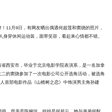
好！11月9日，有网友晒出偶遇何超莲和窦骁的照片，
两人身穿休闲运动装，面带笑容，看起来心情都不错。
陕西省西安市，毕业于北京电影学院表演系，是一名加拿
读大二的窦骁参加了一次电影公司公开选角活动，被选角
个人首部电影作品《山楂树之恋》中饰演男主角孙建
何鸿燊，母亲是陈婉珍，姐姐是何超云，她与弟弟何猷