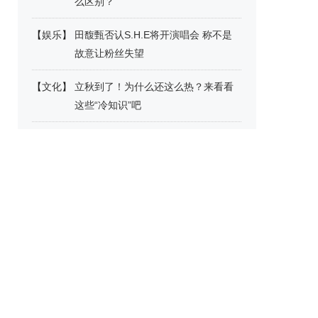
么区别？
【
娱乐
】
田馥甄否认S.H.E将开演唱会 称不是
故意让粉丝失望
【
文化
】
立秋到了！为什么还这么热？来看看
这些“冷知识”吧