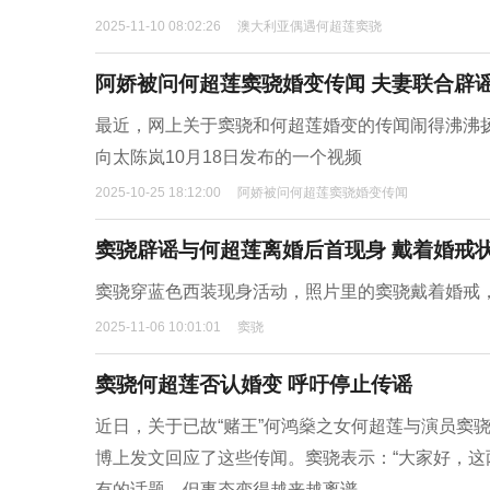
2025-11-10 08:02:26
澳大利亚偶遇何超莲窦骁
阿娇被问何超莲窦骁婚变传闻 夫妻联合辟
最近，网上关于窦骁和何超莲婚变的传闻闹得沸沸
向太陈岚10月18日发布的一个视频
2025-10-25 18:12:00
阿娇被问何超莲窦骁婚变传闻
窦骁辟谣与何超莲离婚后首现身 戴着婚戒
窦骁穿蓝色西装现身活动，照片里的窦骁戴着婚戒
2025-11-06 10:01:01
窦骁
窦骁何超莲否认婚变 呼吁停止传谣
近日，关于已故“赌王”何鸿燊之女何超莲与演员窦
博上发文回应了这些传闻。窦骁表示：“大家好，
有的话题，但事态变得越来越离谱