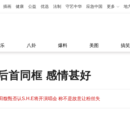
插画
健康
公益
优选
法制
守艺中华
应急中国
更多
地
乐
八卦
爆料
美图
搞笑
后首同框 感情甚好
田馥甄否认S.H.E将开演唱会 称不是故意让粉丝失
望
田馥甄否认S.H.E将开演唱会 称不是故意让粉丝失
11:08
望
11:08