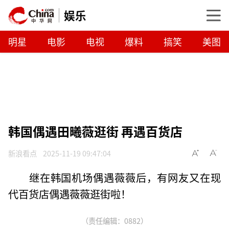
娱乐
明星
电影
电视
爆料
搞笑
美图
韩国偶遇田曦薇逛街 再遇百货店
新浪看点
2025-11-19 09:47:04
继在韩国机场偶遇薇薇后，有网友又在现
代百货店偶遇薇薇逛街啦！
（责任编辑：0882）